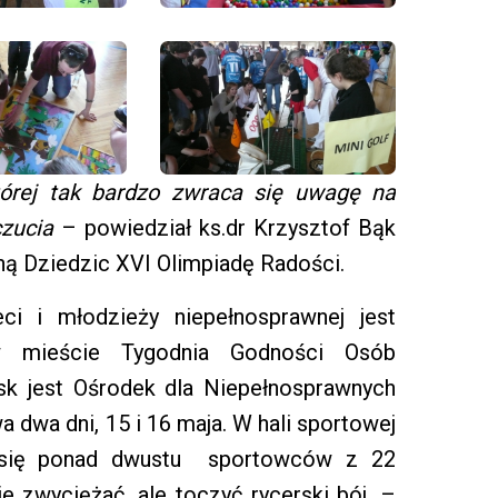
tórej tak bardzo zwraca się uwagę na
czucia
– powiedział ks.dr Krzysztof Bąk
ną Dziedzic XVI Olimpiadę Radości.
eci i młodzieży niepełnosprawnej jest
w mieście Tygodnia Godności Osób
sk jest Ośrodek dla Niepełnosprawnych
a dwa dni, 15 i 16 maja. W hali sportowej
 się ponad dwustu sportowców z 22
ie zwyciężać, ale toczyć rycerski bój. –