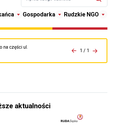
kańca
Gospodarka
Rudzkie NGO
 na części ul.
zejdź do porzpedniego komunikatu
1 / 1
Przejdź do nas
ższe aktualności