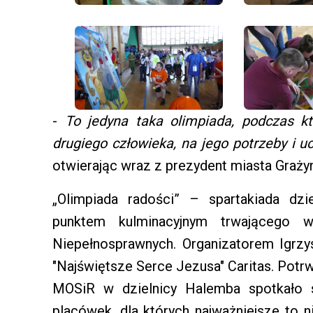
-
To jedyna taka olimpiada, podczas k
drugiego człowieka, na jego potrzeby i u
otwierając wraz z prezydent miasta Graży
„Olimpiada radości” – spartakiada dzi
punktem kulminacyjnym trwającego 
Niepełnosprawnych. Organizatorem Igrzy
"Najświętsze Serce Jezusa" Caritas. Potrw
MOSiR w dzielnicy Halemba spotkało
placówek, dla których najważniejsze to n