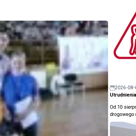
2026-08-
Utrudnienia
Od 10 sierpn
drogowego n