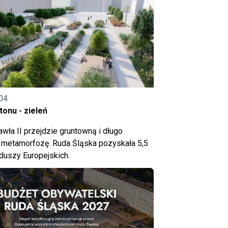
04
onu - zieleń
wła II przejdzie gruntowną i długo
metamorfozę. Ruda Śląska pozyskała 5,5
nduszy Europejskich.