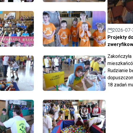
2026-07-
Projekty d
zweryfiko
Zakończyła 
mieszkańców
Rudzianie b
dopuszczony
18 zadań ma