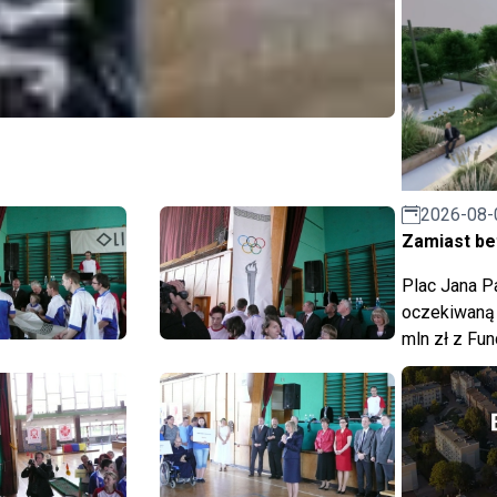
2026-08-
Zamiast bet
Plac Jana Pa
oczekiwaną 
mln zł z Fu