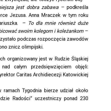
niejsza jest dobra zabawa
– podkreśla
Serce Jezusa. Anna Mraczek w tym roku
tariuszka. –
To dla mnie również duże
ibicować swoim kolegom i koleżankom
–
przystało podczas rozpoczęcia zawodów
ono znicz olimpijski.
h organizowany jest w Rudzie Śląskiej
 nad całym przedsięwzięciem objęli:
rektor Caritas Archidiecezji Katowickiej
 ramach Tygodnia bierze udział około
adzie Radości” uczestniczy ponad 230