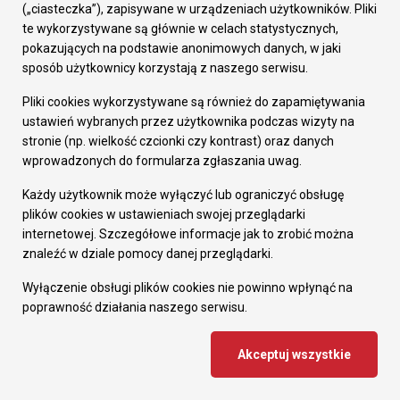
„Nasza Siódemka”
(„ciasteczka”), zapisywane w urządzeniach użytkowników. Pliki
te wykorzystywane są głównie w celach statystycznych,
Joanna Bogusz – trener – Stowarzyszenie
pokazujących na podstawie anonimowych danych, w jaki
sposób użytkownicy korzystają z naszego serwisu.
„Nasza Siódemka”
Pliki cookies wykorzystywane są również do zapamiętywania
Łukasz Ślósarek – III miejsce w Mistrzostwach
ustawień wybranych przez użytkownika podczas wizyty na
Świata Federacji WUAP – KS Team Wrocław, 08-
stronie (np. wielkość czcionki czy kontrast) oraz danych
wprowadzonych do formularza zgłaszania uwag.
12.10.2025 r., Słowacja
Każdy użytkownik może wyłączyć lub ograniczyć obsługę
Lena Zamykal – I miejsce w Mistrzostwach
plików cookies w ustawieniach swojej przeglądarki
internetowej. Szczegółowe informacje jak to zrobić można
Europy w Narciarstwie Wodnym za wyciągiem –
znaleźć w dziale pomocy danej przeglądarki.
KS Zefir Bytom, 25-28.09.2025 r., Niemcy
Wyłączenie obsługi plików cookies nie powinno wpłynąć na
Angelika Piekorz – I miejsce w Mistrzostwach
poprawność działania naszego serwisu.
Europy w Beach Rugby – KS Rugby Ruda Śląska,
Akceptuj wszystkie
23-24.08.2025 r., Mołdawia