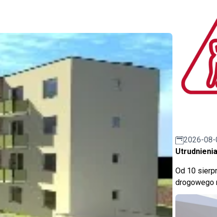
2026-08-
Utrudnienia
Od 10 sierpn
drogowego n