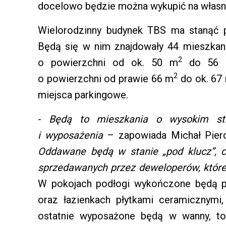
docelowo będzie można wykupić na własn
Wielorodzinny budynek TBS ma stanąć p
Będą się w nim znajdowały 44 mieszka
2
o powierzchni od ok. 50 m
do 56
2
o powierzchni od prawie 66 m
do ok. 67
miejsca parkingowe.
-
Będą to mieszkania o wysokim sta
i wyposażenia
– zapowiada Michał Piero
Oddawane będą w stanie „pod klucz”, c
sprzedawanych przez deweloperów, które
W pokojach podłogi wykończone będą pa
oraz łazienkach płytkami ceramicznymi,
ostatnie wyposażone będą w wanny, to