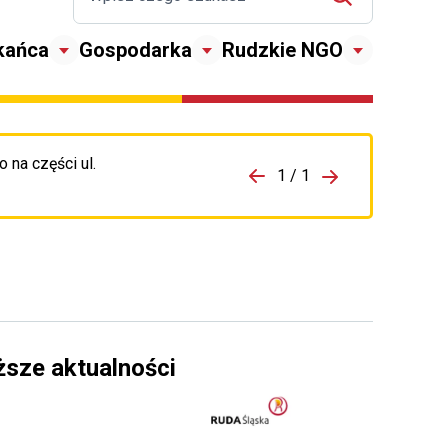
kańca
Gospodarka
Rudzkie NGO
 na części ul.
zejdź do porzpedniego komunikatu
1 / 1
Przejdź do nas
ższe aktualności