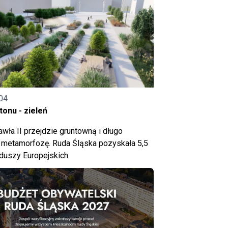
04
onu - zieleń
wła II przejdzie gruntowną i długo
metamorfozę. Ruda Śląska pozyskała 5,5
nduszy Europejskich.