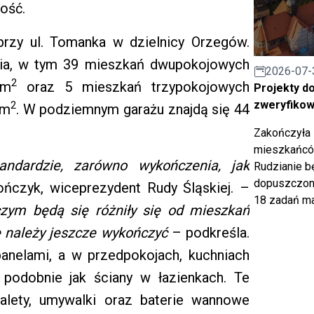
ość.
rzy ul. Tomanka w dzielnicy Orzegów.
nia, w tym 39 mieszkań dwupokojowych
2026-07-
2
 m
oraz 5 mieszkań trzypokojowych
Projekty d
zweryfiko
2
 m
. W podziemnym garażu znajdą się 44
Zakończyła 
mieszkańców
ndardzie, zarówno wykończenia, jak
Rudzianie b
dopuszczony
ńczyk, wiceprezydent Rudy Śląskiej. –
18 zadań ma
zym będą się różniły się od mieszkań
 należy jeszcze wykończyć
– podkreśla.
nelami, a w przedpokojach, kuchniach
 podobnie jak ściany w łazienkach. Te
alety, umywalki oraz baterie wannowe