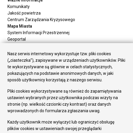
Ważne informacje
Komunikaty
Jakość powietrza
Centrum Zarządzania Kryzysowego
Mapa Miasta
System Informacji Przestrzennej
Geoportal
Urząd Miasta
Załatw sprawę
Nasz serwis internetowy wykorzystuje tzw. pliki cookies
Prezydent Miasta
(„ciasteczka”), zapisywane w urządzeniach użytkowników. Pliki
Rada Miasta
te wykorzystywane są głównie w celach statystycznych,
Wydziały
pokazujących na podstawie anonimowych danych, w jaki
Elektroniczna Skrzynka Podawcza
sposób użytkownicy korzystają z naszego serwisu.
Praca w Urzędzie
Pliki cookies wykorzystywane są również do zapamiętywania
Gospodarka
ustawień wybranych przez użytkownika podczas wizyty na
Fundusze europejskie
stronie (np. wielkość czcionki czy kontrast) oraz danych
Środki krajowe
wprowadzonych do formularza zgłaszania uwag.
Oferty inwestycyjne
Strategia Rozwoju Miasta
Każdy użytkownik może wyłączyć lub ograniczyć obsługę
Pozostałe
plików cookies w ustawieniach swojej przeglądarki
Deklaracja dostępności