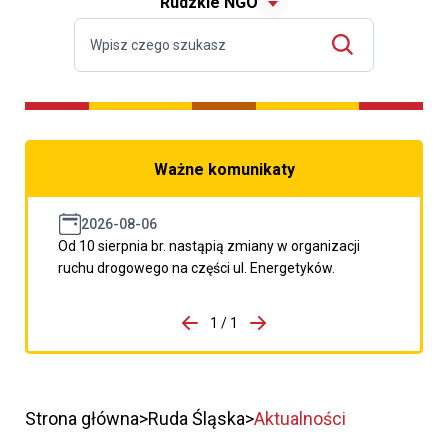
Rudzkie NGO
Ważne komunikaty
2026-08-06
Od 10 sierpnia br. nastąpią zmiany w organizacji
ruchu drogowego na części ul. Energetyków.
do porzpedniego komunikatu
1 / 1
Przejdź do następnego kom
Strona główna
Ruda Śląska
Aktualności