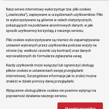
Urząd Miasta
Załatw sprawę
Nasz serwis internetowy wykorzystuje tzw. pliki cookies
Prezydent Miasta
(„ciasteczka”), zapisywane w urządzeniach użytkowników. Pliki
Rada Miasta
te wykorzystywane są głównie w celach statystycznych,
Wydziały
pokazujących na podstawie anonimowych danych, w jaki
Elektroniczna Skrzynka Podawcza
sposób użytkownicy korzystają z naszego serwisu.
Praca w Urzędzie
Pliki cookies wykorzystywane są również do zapamiętywania
Gospodarka
ustawień wybranych przez użytkownika podczas wizyty na
Fundusze europejskie
stronie (np. wielkość czcionki czy kontrast) oraz danych
Środki krajowe
wprowadzonych do formularza zgłaszania uwag.
Oferty inwestycyjne
Strategia Rozwoju Miasta
Każdy użytkownik może wyłączyć lub ograniczyć obsługę
Pozostałe
plików cookies w ustawieniach swojej przeglądarki
Deklaracja dostępności
internetowej. Szczegółowe informacje jak to zrobić można
Dane osobowe
znaleźć w dziale pomocy danej przeglądarki.
Dodaj opinię o witrynie
© Urząd Miasta RUDA Śląska 2023
Wyłączenie obsługi plików cookies nie powinno wpłynąć na
poprawność działania naszego serwisu.
Projekt i wdrożenie - MIGOMEDIA
Akceptuj wszystkie