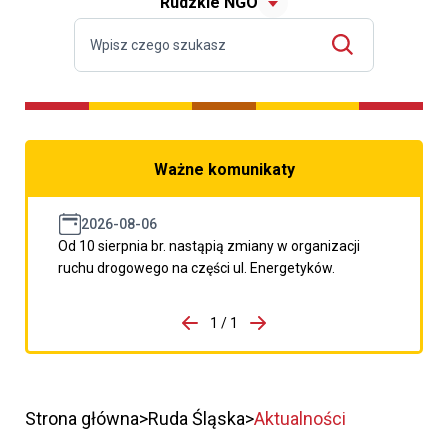
Rudzkie NGO
Ważne komunikaty
2026-08-06
Od 10 sierpnia br. nastąpią zmiany w organizacji
ruchu drogowego na części ul. Energetyków.
do porzpedniego komunikatu
1 / 1
Przejdź do następnego kom
Strona główna
Ruda Śląska
Aktualności