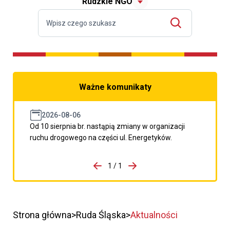
Rudzkie NGO
Ważne komunikaty
2026-08-06
Od 10 sierpnia br. nastąpią zmiany w organizacji
ruchu drogowego na części ul. Energetyków.
do porzpedniego komunikatu
1 / 1
Przejdź do następnego kom
Strona główna
Ruda Śląska
Aktualności