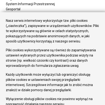
System Informacji Przestrzennej
Geoportal
Urząd Miasta
Załatw sprawę
Nasz serwis internetowy wykorzystuje tzw. pliki cookies
Prezydent Miasta
(„ciasteczka”), zapisywane w urządzeniach użytkowników. Pliki
Rada Miasta
te wykorzystywane są głównie w celach statystycznych,
Wydziały
pokazujących na podstawie anonimowych danych, w jaki
Elektroniczna Skrzynka Podawcza
sposób użytkownicy korzystają z naszego serwisu.
Praca w Urzędzie
Pliki cookies wykorzystywane są również do zapamiętywania
Gospodarka
ustawień wybranych przez użytkownika podczas wizyty na
Fundusze europejskie
stronie (np. wielkość czcionki czy kontrast) oraz danych
Środki krajowe
wprowadzonych do formularza zgłaszania uwag.
Oferty inwestycyjne
Strategia Rozwoju Miasta
Każdy użytkownik może wyłączyć lub ograniczyć obsługę
Pozostałe
plików cookies w ustawieniach swojej przeglądarki
Deklaracja dostępności
internetowej. Szczegółowe informacje jak to zrobić można
Dane osobowe
znaleźć w dziale pomocy danej przeglądarki.
Dodaj opinię o witrynie
© Urząd Miasta RUDA Śląska 2023
Wyłączenie obsługi plików cookies nie powinno wpłynąć na
poprawność działania naszego serwisu.