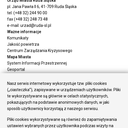
Urząd Miasta Ruda Śląska
pl. Jana Pawła II 6, 41-709 Ruda Śląska
tel. (+48 32) 244 90 00
fax (+48 32) 248 73 48
e-mail: urzad@ruda-sl.pl
Ważne informacje
Komunikaty
Jakość powietrza
Centrum Zarządzania Kryzysowego
Mapa Miasta
System Informacji Przestrzennej
Geoportal
Urząd Miasta
Załatw sprawę
Nasz serwis internetowy wykorzystuje tzw. pliki cookies
Prezydent Miasta
(„ciasteczka”), zapisywane w urządzeniach użytkowników. Pliki
Rada Miasta
te wykorzystywane są głównie w celach statystycznych,
Wydziały
pokazujących na podstawie anonimowych danych, w jaki
Elektroniczna Skrzynka Podawcza
sposób użytkownicy korzystają z naszego serwisu.
Praca w Urzędzie
Pliki cookies wykorzystywane są również do zapamiętywania
Gospodarka
ustawień wybranych przez użytkownika podczas wizyty na
Fundusze europejskie