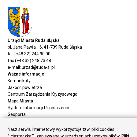
Urząd Miasta Ruda Śląska
pl. Jana Pawła II 6, 41-709 Ruda Śląska
tel. (+48 32) 244 90 00
fax (+48 32) 248 73 48
e-mail: urzad@ruda-sl.pl
Ważne informacje
Komunikaty
Jakość powietrza
Centrum Zarządzania Kryzysowego
Mapa Miasta
System Informacji Przestrzennej
Geoportal
Urząd Miasta
Załatw sprawę
Nasz serwis internetowy wykorzystuje tzw. pliki cookies
Prezydent Miasta
(„ciasteczka”), zapisywane w urządzeniach użytkowników. Pliki