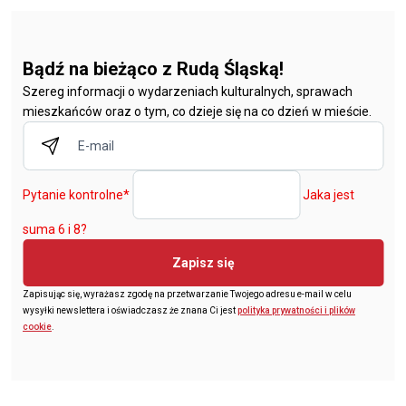
Bądź na bieżąco z Rudą Śląską!
Szereg informacji o wydarzeniach kulturalnych, sprawach
mieszkańców oraz o tym, co dzieje się na co dzień w mieście.
Pytanie kontrolne
*
Jaka jest
suma 6 i 8?
Zapisz się
Zapisując się, wyrażasz zgodę na przetwarzanie Twojego adresu e-mail w celu
wysyłki newslettera i oświadczasz że znana Ci jest
polityka prywatności i plików
cookie
.