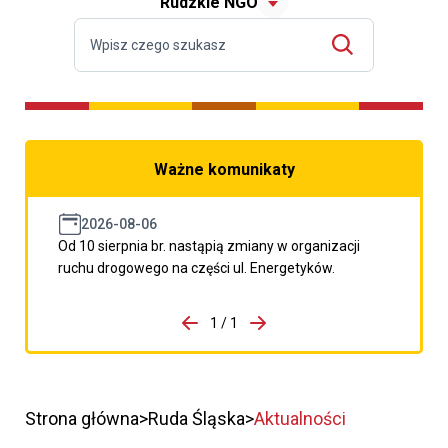
Rudzkie NGO
Ważne komunikaty
2026-08-06
Od 10 sierpnia br. nastąpią zmiany w organizacji
ruchu drogowego na części ul. Energetyków.
do porzpedniego komunikatu
1 / 1
Przejdź do następnego kom
Strona główna
Ruda Śląska
Aktualności