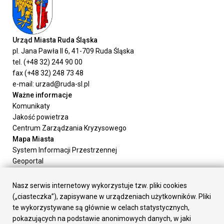
Urząd Miasta Ruda Śląska
pl. Jana Pawła II 6, 41-709 Ruda Śląska
tel. (+48 32) 244 90 00
fax (+48 32) 248 73 48
e-mail: urzad@ruda-sl.pl
Ważne informacje
Komunikaty
Jakość powietrza
Centrum Zarządzania Kryzysowego
Mapa Miasta
System Informacji Przestrzennej
Geoportal
Urząd Miasta
Załatw sprawę
Nasz serwis internetowy wykorzystuje tzw. pliki cookies
Prezydent Miasta
(„ciasteczka”), zapisywane w urządzeniach użytkowników. Pliki
Rada Miasta
te wykorzystywane są głównie w celach statystycznych,
Wydziały
pokazujących na podstawie anonimowych danych, w jaki