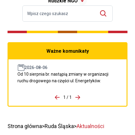
Rudzkie NGO
Ważne komunikaty
2026-08-06
Od 10 sierpnia br. nastąpią zmiany w organizacji
ruchu drogowego na części ul. Energetyków.
do porzpedniego komunikatu
1 / 1
Przejdź do następnego kom
Strona główna
Ruda Śląska
Aktualności