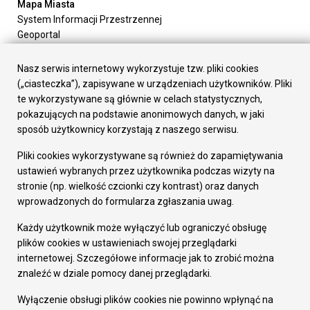
Mapa Miasta
System Informacji Przestrzennej
Geoportal
Urząd Miasta
Załatw sprawę
Nasz serwis internetowy wykorzystuje tzw. pliki cookies
Prezydent Miasta
(„ciasteczka”), zapisywane w urządzeniach użytkowników. Pliki
Rada Miasta
te wykorzystywane są głównie w celach statystycznych,
Wydziały
pokazujących na podstawie anonimowych danych, w jaki
Elektroniczna Skrzynka Podawcza
sposób użytkownicy korzystają z naszego serwisu.
Praca w Urzędzie
Pliki cookies wykorzystywane są również do zapamiętywania
Gospodarka
ustawień wybranych przez użytkownika podczas wizyty na
Fundusze europejskie
stronie (np. wielkość czcionki czy kontrast) oraz danych
Środki krajowe
wprowadzonych do formularza zgłaszania uwag.
Oferty inwestycyjne
Strategia Rozwoju Miasta
Każdy użytkownik może wyłączyć lub ograniczyć obsługę
Pozostałe
plików cookies w ustawieniach swojej przeglądarki
Deklaracja dostępności
internetowej. Szczegółowe informacje jak to zrobić można
Dane osobowe
znaleźć w dziale pomocy danej przeglądarki.
Dodaj opinię o witrynie
© Urząd Miasta RUDA Śląska 2023
Wyłączenie obsługi plików cookies nie powinno wpłynąć na