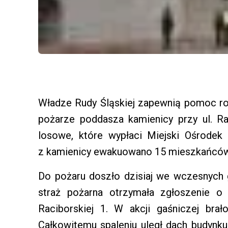
Władze Rudy Śląskiej zapewnią pomoc 
pożarze poddasza kamienicy przy ul. Rac
losowe, które wypłaci Miejski Ośrode
z kamienicy ewakuowano 15 mieszkańców. N
Do pożaru doszło dzisiaj we wczesnych 
straż pożarna otrzymała zgłoszenie o
Raciborskiej 1. W akcji gaśniczej brał
Całkowitemu spaleniu uległ dach budynk