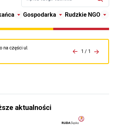
kańca
Gospodarka
Rudzkie NGO
 na części ul.
zejdź do porzpedniego komunikatu
1 / 1
Przejdź do nas
ższe aktualności