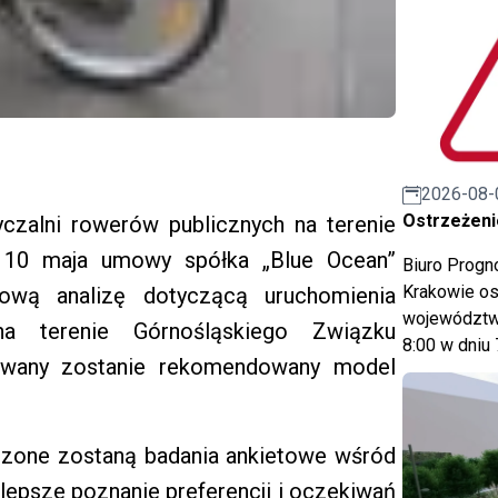
2026-08-
Ostrzeżeni
czalni rowerów publicznych na terenie
ej 10 maja umowy spółka „Blue Ocean”
Biuro Prog
Krakowie os
ową analizę dotyczącą uruchomienia
województwa
na terenie Górnośląskiego Związku
8:00 w dniu 
acowany zostanie rekomendowany model
dzone zostaną badania ankietowe wśród
lepsze poznanie preferencji i oczekiwań