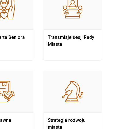
rta Seniora
Transmisje sesji Rady
Rewit
Miasta
rawna
Strategia rozwoju
Pows
miasta
samo