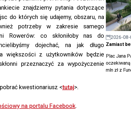
nkiecie znajdziemy pytania dotyczące
jsc do których się udajemy, obszaru, na
wnież potrzeby w zakresie samego
lni Rowerów: co skłoniłoby nas do
2026-08-
Zamiast bet
hcielibyśmy dojechać, na jak długo
a większości z użytkowników będzie
Plac Jana Pa
oczekiwaną 
skłonni przeznaczyć za wypożyczenie
mln zł z Fu
 pobrać kwestionariusz <
tutaj
>.
ościowy na portalu Facebook
.