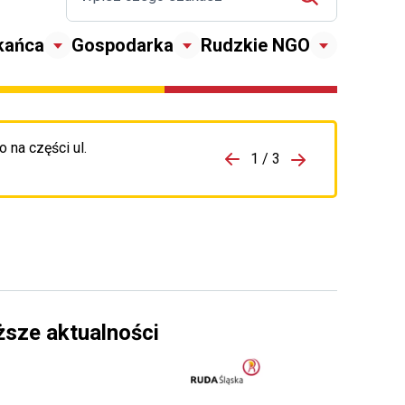
kańca
Gospodarka
Rudzkie NGO
 na części ul.
zejdź do porzpedniego komunikatu
1 / 3
Przejdź do nas
ższe aktualności