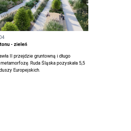
04
onu - zieleń
wła II przejdzie gruntowną i długo
metamorfozę. Ruda Śląska pozyskała 5,5
nduszy Europejskich.