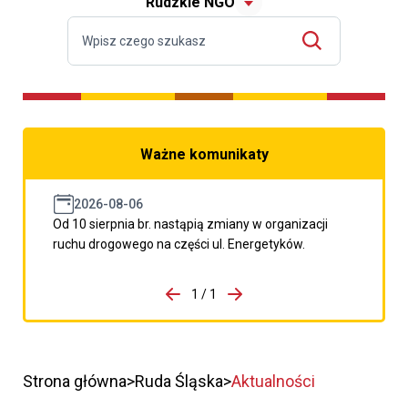
Rudzkie NGO
Ważne komunikaty
2026-08-06
Od 10 sierpnia br. nastąpią zmiany w organizacji
ruchu drogowego na części ul. Energetyków.
do porzpedniego komunikatu
1 / 1
Przejdź do następnego kom
Strona główna
Ruda Śląska
Aktualności