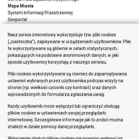
Mapa Miasta
System Informacji Przestrzennej
Geoportal
Urząd Miasta
Załatw sprawę
Nasz serwis internetowy wykorzystuje tzw. pliki cookies
Prezydent Miasta
(„ciasteczka”), zapisywane w urządzeniach użytkowników. Pliki
Rada Miasta
te wykorzystywane są głównie w celach statystycznych,
Wydziały
pokazujących na podstawie anonimowych danych, w jaki
Elektroniczna Skrzynka Podawcza
sposób użytkownicy korzystają z naszego serwisu.
Praca w Urzędzie
Pliki cookies wykorzystywane są również do zapamiętywania
Gospodarka
ustawień wybranych przez użytkownika podczas wizyty na
Fundusze europejskie
stronie (np. wielkość czcionki czy kontrast) oraz danych
Środki krajowe
wprowadzonych do formularza zgłaszania uwag.
Oferty inwestycyjne
Strategia Rozwoju Miasta
Każdy użytkownik może wyłączyć lub ograniczyć obsługę
Pozostałe
plików cookies w ustawieniach swojej przeglądarki
Deklaracja dostępności
internetowej. Szczegółowe informacje jak to zrobić można
Dane osobowe
znaleźć w dziale pomocy danej przeglądarki.
Dodaj opinię o witrynie
© Urząd Miasta RUDA Śląska 2023
Wyłączenie obsługi plików cookies nie powinno wpłynąć na