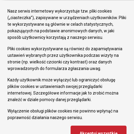
Urząd Miasta
Załatw sprawę
Nasz serwis internetowy wykorzystuje tzw. pliki cookies
Prezydent Miasta
(„ciasteczka”), zapisywane w urządzeniach użytkowników. Pliki
Rada Miasta
te wykorzystywane są głównie w celach statystycznych,
Wydziały
pokazujących na podstawie anonimowych danych, w jaki
Elektroniczna Skrzynka Podawcza
sposób użytkownicy korzystają z naszego serwisu.
Praca w Urzędzie
Pliki cookies wykorzystywane są również do zapamiętywania
Gospodarka
ustawień wybranych przez użytkownika podczas wizyty na
Fundusze europejskie
stronie (np. wielkość czcionki czy kontrast) oraz danych
Środki krajowe
wprowadzonych do formularza zgłaszania uwag.
Oferty inwestycyjne
Strategia Rozwoju Miasta
Każdy użytkownik może wyłączyć lub ograniczyć obsługę
Pozostałe
plików cookies w ustawieniach swojej przeglądarki
Deklaracja dostępności
internetowej. Szczegółowe informacje jak to zrobić można
Dane osobowe
znaleźć w dziale pomocy danej przeglądarki.
Dodaj opinię o witrynie
© Urząd Miasta RUDA Śląska 2023
Wyłączenie obsługi plików cookies nie powinno wpłynąć na
poprawność działania naszego serwisu.
Projekt i wdrożenie - MIGOMEDIA
Akceptuj wszystkie