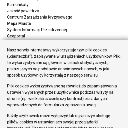
Komunikaty
Jakość powietrza
Centrum Zarządzania Kryzysowego
Mapa Miasta
System Informacji Przestrzennej
Geoportal
Urząd Miasta
Załatw sprawę
Nasz serwis internetowy wykorzystuje tzw. pliki cookies
Prezydent Miasta
(„ciasteczka”), zapisywane w urządzeniach użytkowników. Pliki
Rada Miasta
te wykorzystywane są głównie w celach statystycznych,
Wydziały
pokazujących na podstawie anonimowych danych, w jaki
Elektroniczna Skrzynka Podawcza
sposób użytkownicy korzystają z naszego serwisu.
Praca w Urzędzie
Pliki cookies wykorzystywane są również do zapamiętywania
Gospodarka
ustawień wybranych przez użytkownika podczas wizyty na
Fundusze europejskie
stronie (np. wielkość czcionki czy kontrast) oraz danych
Środki krajowe
wprowadzonych do formularza zgłaszania uwag.
Oferty inwestycyjne
Strategia Rozwoju Miasta
Każdy użytkownik może wyłączyć lub ograniczyć obsługę
Pozostałe
plików cookies w ustawieniach swojej przeglądarki
Deklaracja dostępności