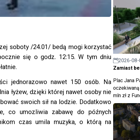
szej soboty /24.01/ bedą mogi korzystać
ocznie się o godz. 12:15. W tym dniu
2026-08-
atnie.
Zamiast bet
Plac Jana Pa
ści jednorazowo nawet 150 osób. Na
oczekiwaną 
nia łyżew, dzięki której nawet osoby nie
mln zł z Fu
bować swoich sił na lodzie. Dodatkowo
nie, co umozliwia zabawę do późnych
nikom czas umila muzyka, o którą na