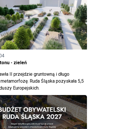
04
onu - zieleń
wła II przejdzie gruntowną i długo
metamorfozę. Ruda Śląska pozyskała 5,5
nduszy Europejskich.