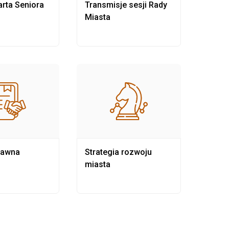
rta Seniora
Transmisje sesji Rady
Rewit
Miasta
rawna
Strategia rozwoju
Pows
miasta
samo