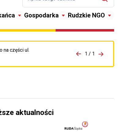
kańca
Gospodarka
Rudzkie NGO
 na części ul.
zejdź do porzpedniego komunikatu
1 / 1
Przejdź do nas
ższe aktualności