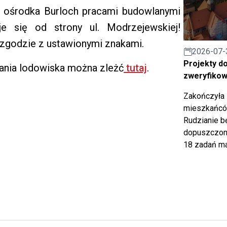
 ośrodka Burloch pracami budowlanymi
je się od strony ul. Modrzejewskiej!
 zgodzie z ustawionymi znakami.
2026-07-
Projekty d
nia lodowiska można zleżć
tutaj
.
zweryfiko
Zakończyła 
mieszkańców
Rudzianie b
dopuszczony
18 zadań ma