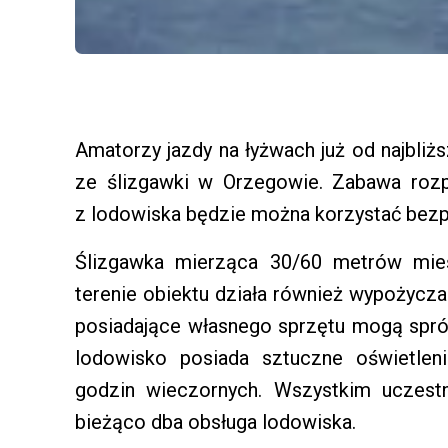
Amatorzy jazdy na łyżwach już od najbliż
ze ślizgawki w Orzegowie. Zabawa rozp
z lodowiska będzie można korzystać bezpł
Ślizgawka mierząca 30/60 metrów mie
terenie obiektu działa również wypożyczal
posiadające własnego sprzętu mogą spró
lodowisko posiada sztuczne oświetle
godzin wieczornych. Wszystkim uczest
bieżąco dba obsługa lodowiska.