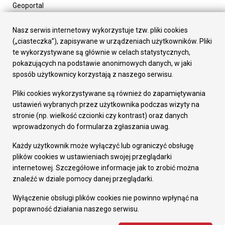
Geoportal
Urząd Miasta
Załatw sprawę
Nasz serwis internetowy wykorzystuje tzw. pliki cookies
Prezydent Miasta
(„ciasteczka”), zapisywane w urządzeniach użytkowników. Pliki
Rada Miasta
te wykorzystywane są głównie w celach statystycznych,
Wydziały
pokazujących na podstawie anonimowych danych, w jaki
Elektroniczna Skrzynka Podawcza
sposób użytkownicy korzystają z naszego serwisu.
Praca w Urzędzie
Pliki cookies wykorzystywane są również do zapamiętywania
Gospodarka
ustawień wybranych przez użytkownika podczas wizyty na
Fundusze europejskie
stronie (np. wielkość czcionki czy kontrast) oraz danych
Środki krajowe
wprowadzonych do formularza zgłaszania uwag.
Oferty inwestycyjne
Strategia Rozwoju Miasta
Każdy użytkownik może wyłączyć lub ograniczyć obsługę
Pozostałe
plików cookies w ustawieniach swojej przeglądarki
Deklaracja dostępności
internetowej. Szczegółowe informacje jak to zrobić można
Dane osobowe
znaleźć w dziale pomocy danej przeglądarki.
Dodaj opinię o witrynie
© Urząd Miasta RUDA Śląska 2023
Wyłączenie obsługi plików cookies nie powinno wpłynąć na
poprawność działania naszego serwisu.