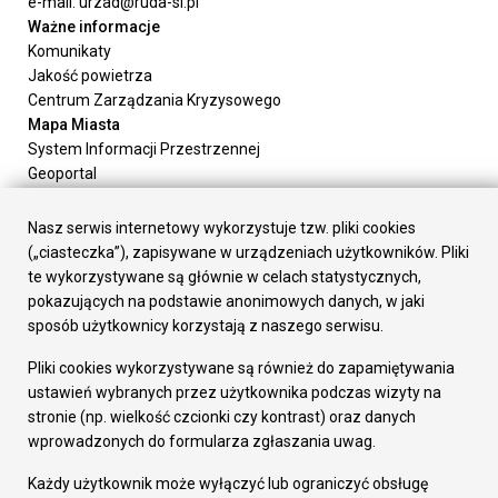
e-mail: urzad@ruda-sl.pl
Ważne informacje
Komunikaty
Jakość powietrza
Centrum Zarządzania Kryzysowego
Mapa Miasta
System Informacji Przestrzennej
Geoportal
Urząd Miasta
Załatw sprawę
Nasz serwis internetowy wykorzystuje tzw. pliki cookies
Prezydent Miasta
(„ciasteczka”), zapisywane w urządzeniach użytkowników. Pliki
Rada Miasta
te wykorzystywane są głównie w celach statystycznych,
Wydziały
pokazujących na podstawie anonimowych danych, w jaki
Elektroniczna Skrzynka Podawcza
sposób użytkownicy korzystają z naszego serwisu.
Praca w Urzędzie
Pliki cookies wykorzystywane są również do zapamiętywania
Gospodarka
ustawień wybranych przez użytkownika podczas wizyty na
Fundusze europejskie
stronie (np. wielkość czcionki czy kontrast) oraz danych
Środki krajowe
wprowadzonych do formularza zgłaszania uwag.
Oferty inwestycyjne
Strategia Rozwoju Miasta
Każdy użytkownik może wyłączyć lub ograniczyć obsługę
Pozostałe