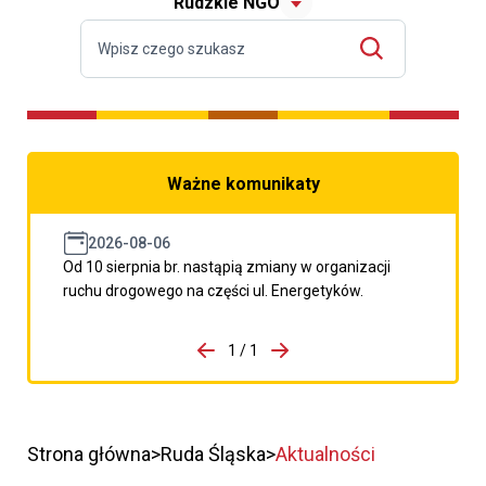
Rudzkie NGO
Ważne komunikaty
2026-08-06
Od 10 sierpnia br. nastąpią zmiany w organizacji
ruchu drogowego na części ul. Energetyków.
do porzpedniego komunikatu
1 / 1
Przejdź do następnego kom
Strona główna
Ruda Śląska
Aktualności