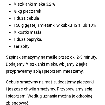
¼ szklanki mleka 3,2 %
½ kg pieczarek
1 duża cebula
150 g gęstej śmietanki w kubku 12% lub 18%
¼ kostki masła
1 duża papryka,
ser żółty
Szpinak smażymy na maśle przez ok. 2-3 minuty.
Dodajemy ¼ szklanki mleka, wbijamy 2 jajka,
przyprawiamy solą i pieprzem, mieszamy.
Cebulę smażymy na maśle, dodajemy pieczarki
i jeszcze chwilę smażymy. Przyprawiamy solą
i pieprzem. Według uznania można je odrobinę
zblendować.