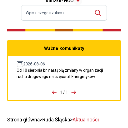
Rudzkie NGO
Ważne komunikaty
2026-08-06
Od 10 sierpnia br. nastąpią zmiany w organizacji
ruchu drogowego na części ul. Energetyków.
do porzpedniego komunikatu
1 / 1
Przejdź do następnego kom
Strona główna
Ruda Śląska
Aktualności