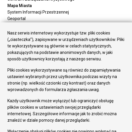
Mapa Miasta
System Informacji Przestrzennej
Geoportal
Urząd Miasta
Załatw sprawę
Nasz serwis internetowy wykorzystuje tzw. pliki cookies
Prezydent Miasta
(„ciasteczka”), zapisywane w urządzeniach użytkowników. Pliki
Rada Miasta
te wykorzystywane są głównie w celach statystycznych,
Wydziały
pokazujących na podstawie anonimowych danych, w jaki
Elektroniczna Skrzynka Podawcza
sposób użytkownicy korzystają z naszego serwisu.
Praca w Urzędzie
Pliki cookies wykorzystywane są również do zapamiętywania
Gospodarka
ustawień wybranych przez użytkownika podczas wizyty na
Fundusze europejskie
stronie (np. wielkość czcionki czy kontrast) oraz danych
Środki krajowe
wprowadzonych do formularza zgłaszania uwag.
Oferty inwestycyjne
Strategia Rozwoju Miasta
Każdy użytkownik może wyłączyć lub ograniczyć obsługę
Pozostałe
plików cookies w ustawieniach swojej przeglądarki
Deklaracja dostępności
internetowej. Szczegółowe informacje jak to zrobić można
Dane osobowe
znaleźć w dziale pomocy danej przeglądarki.
Dodaj opinię o witrynie
© Urząd Miasta RUDA Śląska 2023
Wyłączenie obsługi plików cookies nie powinno wpłynąć na