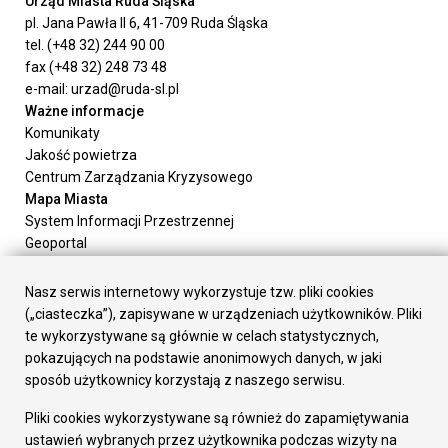
Urząd Miasta Ruda Śląska
pl. Jana Pawła II 6, 41-709 Ruda Śląska
tel. (+48 32) 244 90 00
fax (+48 32) 248 73 48
e-mail: urzad@ruda-sl.pl
Ważne informacje
Komunikaty
Jakość powietrza
Centrum Zarządzania Kryzysowego
Mapa Miasta
System Informacji Przestrzennej
Geoportal
Urząd Miasta
Załatw sprawę
Nasz serwis internetowy wykorzystuje tzw. pliki cookies
Prezydent Miasta
(„ciasteczka”), zapisywane w urządzeniach użytkowników. Pliki
Rada Miasta
te wykorzystywane są głównie w celach statystycznych,
Wydziały
pokazujących na podstawie anonimowych danych, w jaki
Elektroniczna Skrzynka Podawcza
sposób użytkownicy korzystają z naszego serwisu.
Praca w Urzędzie
Pliki cookies wykorzystywane są również do zapamiętywania
Gospodarka
ustawień wybranych przez użytkownika podczas wizyty na
Fundusze europejskie