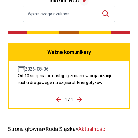
Rudzkie NGO
Ważne komunikaty
2026-08-06
Od 10 sierpnia br. nastąpią zmiany w organizacji
ruchu drogowego na części ul. Energetyków.
do porzpedniego komunikatu
1 / 1
Przejdź do następnego kom
Strona główna
Ruda Śląska
Aktualności