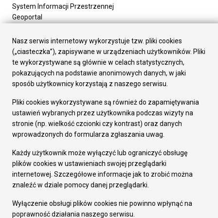
System Informacji Przestrzennej
Geoportal
Urząd Miasta
Załatw sprawę
Nasz serwis internetowy wykorzystuje tzw. pliki cookies
Prezydent Miasta
(„ciasteczka”), zapisywane w urządzeniach użytkowników. Pliki
Rada Miasta
te wykorzystywane są głównie w celach statystycznych,
Wydziały
pokazujących na podstawie anonimowych danych, w jaki
Elektroniczna Skrzynka Podawcza
sposób użytkownicy korzystają z naszego serwisu.
Praca w Urzędzie
Pliki cookies wykorzystywane są również do zapamiętywania
Gospodarka
ustawień wybranych przez użytkownika podczas wizyty na
Fundusze europejskie
stronie (np. wielkość czcionki czy kontrast) oraz danych
Środki krajowe
wprowadzonych do formularza zgłaszania uwag.
Oferty inwestycyjne
Strategia Rozwoju Miasta
Każdy użytkownik może wyłączyć lub ograniczyć obsługę
Pozostałe
plików cookies w ustawieniach swojej przeglądarki
Deklaracja dostępności
internetowej. Szczegółowe informacje jak to zrobić można
Dane osobowe
znaleźć w dziale pomocy danej przeglądarki.
Dodaj opinię o witrynie
© Urząd Miasta RUDA Śląska 2023
Wyłączenie obsługi plików cookies nie powinno wpłynąć na
poprawność działania naszego serwisu.