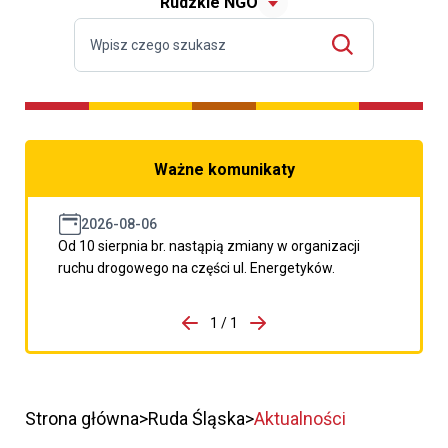
Rudzkie NGO
Ważne komunikaty
2026-08-06
Od 10 sierpnia br. nastąpią zmiany w organizacji
ruchu drogowego na części ul. Energetyków.
do porzpedniego komunikatu
1 / 1
Przejdź do następnego kom
Strona główna
Ruda Śląska
Aktualności