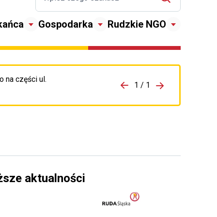
kańca
Gospodarka
Rudzkie NGO
 na części ul.
zejdź do porzpedniego komunikatu
1 / 1
Przejdź do nas
ższe aktualności