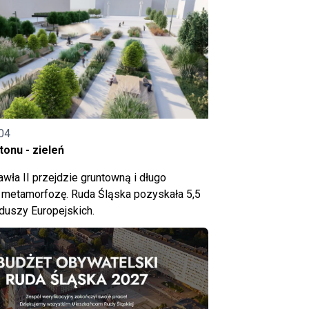
04
onu - zieleń
wła II przejdzie gruntowną i długo
metamorfozę. Ruda Śląska pozyskała 5,5
nduszy Europejskich.