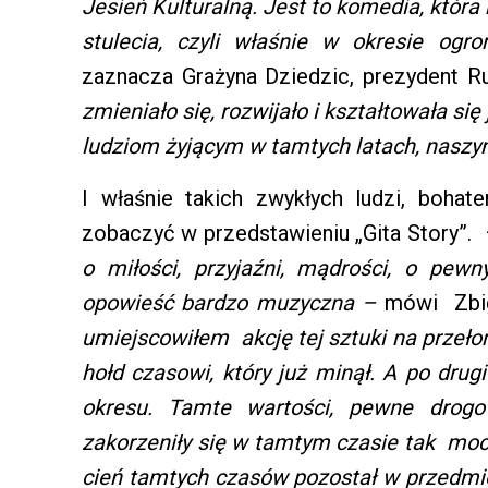
Jesień Kulturalną. Jest to komedia, która 
stulecia, czyli właśnie w okresie o
zaznacza Grażyna Dziedzic, prezydent Ru
zmieniało się, rozwijało i kształtowała si
ludziom żyjącym w tamtych latach, nas
I właśnie takich zwykłych ludzi, boha
zobaczyć w przedstawieniu „Gita Story”
o miłości, przyjaźni, mądrości, o pew
opowieść bardzo muzyczna –
mówi Zbign
umiejscowiłem akcję tej sztuki na przełom
hołd czasowi, który już minął. A po drug
okresu. Tamte wartości, pewne drogow
zakorzeniły się w tamtym czasie tak moc
cień tamtych czasów pozostał w przedmio