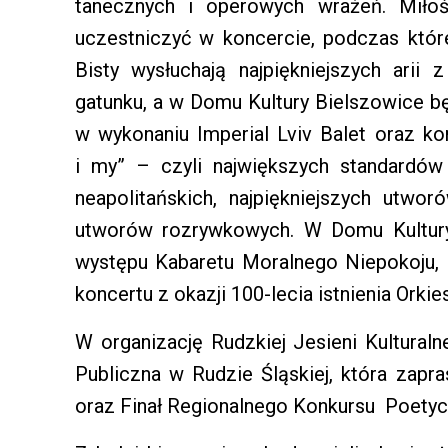
tanecznych i operowych wrażeń. Miłoś
uczestniczyć w koncercie, podczas któr
Bisty wysłuchają najpiękniejszych arii
gatunku, a w Domu Kultury Bielszowice b
w wykonaniu Imperial Lviv Balet oraz k
i my” – czyli największych standardów 
neapolitańskich, najpiękniejszych utw
utworów rozrywkowych. W Domu Kultury
występu Kabaretu Moralnego Niepokoju, 
koncertu z okazji 100-lecia istnienia Orki
W organizację Rudzkiej Jesieni Kulturaln
Publiczna w Rudzie Śląskiej, która zapra
oraz Finał Regionalnego Konkursu Poetyck