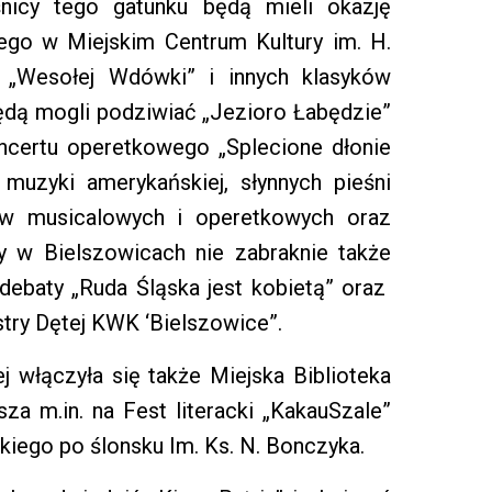
nicy tego gatunku będą mieli okazję
ego w Miejskim Centrum Kultury im. H.
 z „Wesołej Wdówki” i innych klasyków
ędą mogli podziwiać „Jezioro Łabędzie”
oncertu operetkowego „Splecione dłonie
muzyki amerykańskiej, słynnych pieśni
orów musicalowych i operetkowych oraz
 w Bielszowicach nie zabraknie także
debaty „Ruda Śląska jest kobietą” oraz
estry Dętej KWK ‘Bielszowice”.
ej włączyła się także Miejska Biblioteka
sza m.in. na Fest literacki „KakauSzale”
iego po ślonsku Im. Ks. N. Bonczyka.