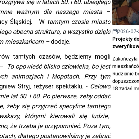
rozgrywa się w latach 50. i 60. ubiegłego
gromnie ważnym dla naszego miasta
–
dy Śląskiej. - W
tamtym czasie miasto
ę jego obecna struktura, a wszystko dzięki
2026-07-
Projekty d
zym mieszkańcom –
dodaje.
zweryfiko
terów tamtych czasów, będziemy mogli
Zakończyła 
. –
To opowieść blisko człowieka, bo jest
mieszkańców
Rudzianie b
nych animozjach i kłopotach. Przy tym
dopuszczony
iew Stryj, reżyser spektaklu. -
Celowo
18 zadań ma
ie lat 50. i 60. Po pierwsze, żeby oddać
ie, żeby się przyjrzeć specyfice tamtego
skazy, którymi kierowali się ludzie,
no, że trzeba je przypomnieć. Poza tym,
tach, dlatego postanowiliśmy je zebrać