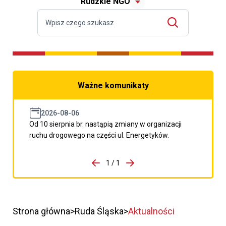
Rudzkie NGO
Ważne komunikaty
2026-08-06
Od 10 sierpnia br. nastąpią zmiany w organizacji
ruchu drogowego na części ul. Energetyków.
do porzpedniego komunikatu
1 / 1
Przejdź do następnego kom
Strona główna
Ruda Śląska
Aktualności