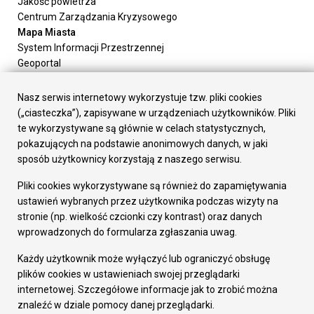
Jakość powietrza
Centrum Zarządzania Kryzysowego
Mapa Miasta
System Informacji Przestrzennej
Geoportal
Urząd Miasta
Załatw sprawę
Nasz serwis internetowy wykorzystuje tzw. pliki cookies
Prezydent Miasta
(„ciasteczka”), zapisywane w urządzeniach użytkowników. Pliki
Rada Miasta
te wykorzystywane są głównie w celach statystycznych,
Wydziały
pokazujących na podstawie anonimowych danych, w jaki
Elektroniczna Skrzynka Podawcza
sposób użytkownicy korzystają z naszego serwisu.
Praca w Urzędzie
Pliki cookies wykorzystywane są również do zapamiętywania
Gospodarka
ustawień wybranych przez użytkownika podczas wizyty na
Fundusze europejskie
stronie (np. wielkość czcionki czy kontrast) oraz danych
Środki krajowe
wprowadzonych do formularza zgłaszania uwag.
Oferty inwestycyjne
Strategia Rozwoju Miasta
Każdy użytkownik może wyłączyć lub ograniczyć obsługę
Pozostałe
plików cookies w ustawieniach swojej przeglądarki
Deklaracja dostępności
internetowej. Szczegółowe informacje jak to zrobić można
Dane osobowe
znaleźć w dziale pomocy danej przeglądarki.
Dodaj opinię o witrynie