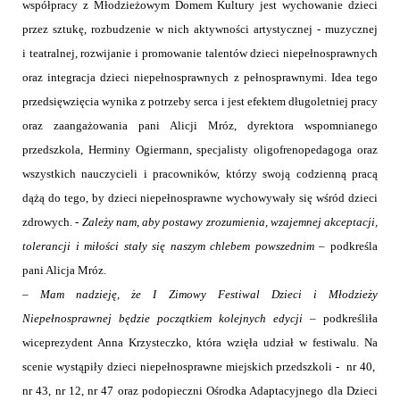
współpracy z Młodzieżowym Domem Kultury jest wychowanie dzieci
przez sztukę, rozbudzenie w nich aktywności artystycznej - muzycznej
i teatralnej, rozwijanie i promowanie talentów dzieci niepełnosprawnych
oraz integracja dzieci niepełnosprawnych z pełnosprawnymi. Idea tego
przedsięwzięcia wynika z potrzeby serca i jest efektem długoletniej pracy
oraz zaangażowania pani Alicji Mróz, dyrektora wspomnianego
przedszkola, Herminy Ogiermann, specjalisty oligofrenopedagoga oraz
wszystkich nauczycieli i pracowników, którzy swoją codzienną pracą
dążą do tego, by dzieci niepełnosprawne wychowywały się wśród dzieci
zdrowych. -
Zależy nam, aby postawy zrozumienia, wzajemnej akceptacji,
tolerancji i miłości stały się naszym chlebem powszednim
– podkreśla
pani Alicja Mróz.
–
Mam nadzieję, że I Zimowy Festiwal Dzieci i Młodzieży
Niepełnosprawnej będzie początkiem kolejnych edycji
– podkreśliła
wiceprezydent Anna Krzysteczko, która wzięła udział w festiwalu. Na
scenie wystąpiły dzieci niepełnosprawne miejskich przedszkoli -
nr 40,
nr 43, nr 12, nr 47 oraz podopieczni Ośrodka Adaptacyjnego dla Dzieci