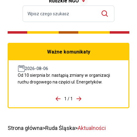
Rudzkie NGO
Ważne komunikaty
2026-08-06
Od 10 sierpnia br. nastąpią zmiany w organizacji
ruchu drogowego na części ul. Energetyków.
do porzpedniego komunikatu
1 / 1
Przejdź do następnego kom
Strona główna
Ruda Śląska
Aktualności