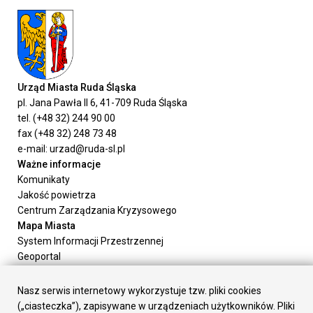
Urząd Miasta Ruda Śląska
pl. Jana Pawła II 6, 41-709 Ruda Śląska
tel. (+48 32) 244 90 00
fax (+48 32) 248 73 48
e-mail: urzad@ruda-sl.pl
Ważne informacje
Komunikaty
Jakość powietrza
Centrum Zarządzania Kryzysowego
Mapa Miasta
System Informacji Przestrzennej
Geoportal
Urząd Miasta
Załatw sprawę
Nasz serwis internetowy wykorzystuje tzw. pliki cookies
Prezydent Miasta
(„ciasteczka”), zapisywane w urządzeniach użytkowników. Pliki