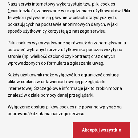
Załatw sprawę
Nasz serwis internetowy wykorzystuje tzw. pliki cookies
Prezydent Miasta
(„ciasteczka”), zapisywane w urządzeniach użytkowników. Pliki
Rada Miasta
te wykorzystywane są głównie w celach statystycznych,
Wydziały
pokazujących na podstawie anonimowych danych, w jaki
Elektroniczna Skrzynka Podawcza
sposób użytkownicy korzystają z naszego serwisu.
Praca w Urzędzie
Pliki cookies wykorzystywane są również do zapamiętywania
Gospodarka
ustawień wybranych przez użytkownika podczas wizyty na
Fundusze europejskie
stronie (np. wielkość czcionki czy kontrast) oraz danych
Środki krajowe
wprowadzonych do formularza zgłaszania uwag.
Oferty inwestycyjne
Strategia Rozwoju Miasta
Każdy użytkownik może wyłączyć lub ograniczyć obsługę
Pozostałe
plików cookies w ustawieniach swojej przeglądarki
Deklaracja dostępności
internetowej. Szczegółowe informacje jak to zrobić można
Dane osobowe
znaleźć w dziale pomocy danej przeglądarki.
Dodaj opinię o witrynie
© Urząd Miasta RUDA Śląska 2023
Wyłączenie obsługi plików cookies nie powinno wpłynąć na
poprawność działania naszego serwisu.
Projekt i wdrożenie - MIGOMEDIA
Akceptuj wszystkie