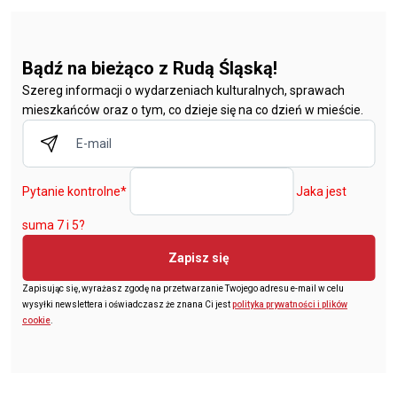
Bądź na bieżąco z Rudą Śląską!
Szereg informacji o wydarzeniach kulturalnych, sprawach
mieszkańców oraz o tym, co dzieje się na co dzień w mieście.
Pytanie kontrolne
*
Jaka jest
suma 7 i 5?
Zapisz się
Zapisując się, wyrażasz zgodę na przetwarzanie Twojego adresu e-mail w celu
wysyłki newslettera i oświadczasz że znana Ci jest
polityka prywatności i plików
cookie
.