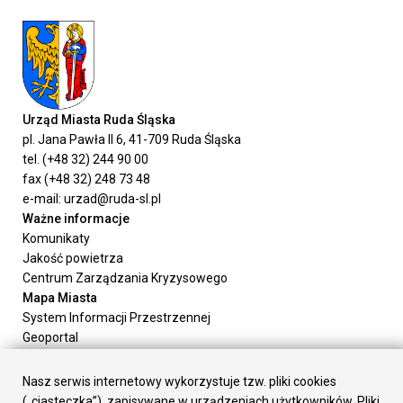
Urząd Miasta Ruda Śląska
pl. Jana Pawła II 6, 41-709 Ruda Śląska
tel. (+48 32) 244 90 00
fax (+48 32) 248 73 48
e-mail: urzad@ruda-sl.pl
Ważne informacje
Komunikaty
Jakość powietrza
Centrum Zarządzania Kryzysowego
Mapa Miasta
System Informacji Przestrzennej
Geoportal
Urząd Miasta
Załatw sprawę
Nasz serwis internetowy wykorzystuje tzw. pliki cookies
Prezydent Miasta
(„ciasteczka”), zapisywane w urządzeniach użytkowników. Pliki