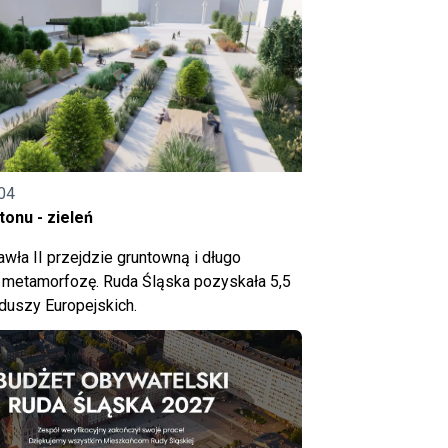
04
onu - zieleń
wła II przejdzie gruntowną i długo
metamorfozę. Ruda Śląska pozyskała 5,5
nduszy Europejskich.