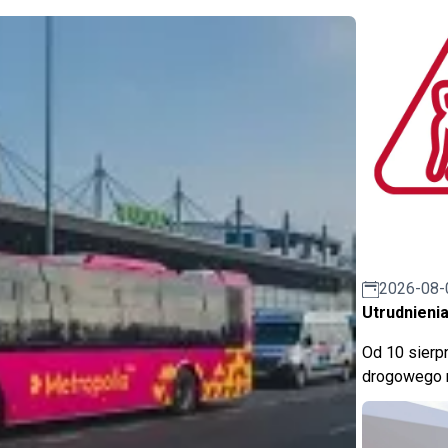
2026-08-
Utrudnienia
Od 10 sierpn
drogowego n