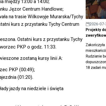
a między 13:00 a 14:00;
stanku Jęzor Centrum Handlowe;
wała na trasie Wilkowyje Murarska/Tychy
statni kurs z przystanku Tychy Centrum
2026-07-
Projekty d
zweryfiko
eszona. Ostatni kurs z przystanku Tychy
Zakończyła 
worzec PKP o godz. 11:33.
mieszkańców
Rudzianie b
wieszone zostaną kursy linii A:
dopuszczony
18 zadań ma
zec PKP (00:49);
jezdnia (01:20).
ady jazdy na niedziele i święta