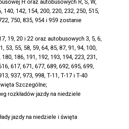
ejbusowej H oraz autobusowych R, S, W,
16, 140, 142, 154, 200, 220, 232, 250, 515,
 722, 750, 835, 954 i 959 zostanie
17, 19, 20 i 22 oraz autobusowych 3, 5, 6,
51, 53, 55, 58, 59, 64, 85, 87, 91, 94, 100,
 180, 186, 191, 192, 193, 194, 223, 231,
616, 617, 671, 677, 689, 692, 695, 699,
913, 937, 973, 998, T-11, T-17 i T-40
Święta Szczególne;
 wg rozkładów jazdy na niedziele
ady jazdy na niedziele i święta