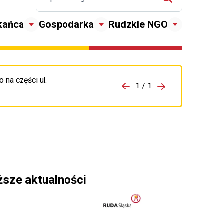
kańca
Gospodarka
Rudzkie NGO
 na części ul.
zejdź do porzpedniego komunikatu
1 / 1
Przejdź do nas
ższe aktualności