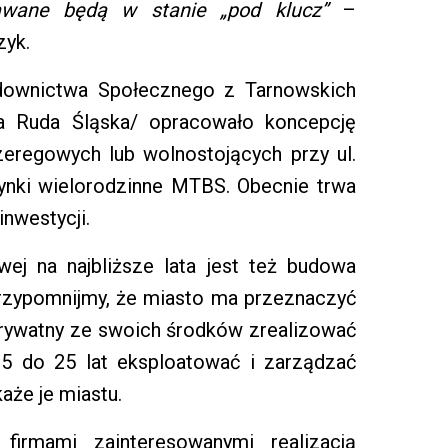
awane będą w stanie „pod klucz”
–
zyk.
downictwa Społecznego z Tarnowskich
ta Ruda Śląska/ opracowało koncepcję
eregowych lub wolnostojących przy ul.
dynki wielorodzinne MTBS. Obecnie trwa
nwestycji.
ej na najbliższe lata jest też budowa
rzypomnijmy, że miasto ma przeznaczyć
prywatny ze swoich środków zrealizować
15 do 25 lat eksploatować i zarządzać
aże je miastu.
firmami zainteresowanymi realizacją