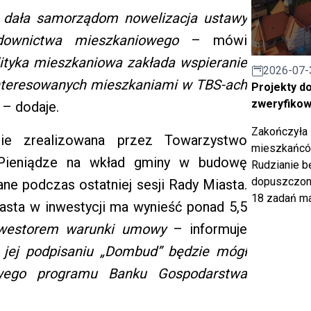
e dała samorządom nowelizacja ustawy
downictwa mieszkaniowego
– mówi
ityka mieszkaniowa zakłada wspieranie
2026-07-
interesowanych mieszkaniami w TBS-ach
Projekty d
zweryfiko
– dodaje.
Zakończyła 
nie zrealizowana przez Towarzystwo
mieszkańców
Pieniądze na wkład gminy w budowę
Rudzianie b
dopuszczony
e podczas ostatniej sesji Rady Miasta.
18 zadań ma
miasta w inwestycji ma wynieść ponad 5,5
westorem warunki umowy
– informuje
 jej podpisaniu „Dombud” będzie mógł
wego programu Banku Gospodarstwa