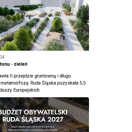
04
onu - zieleń
wła II przejdzie gruntowną i długo
metamorfozę. Ruda Śląska pozyskała 5,5
nduszy Europejskich.