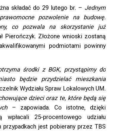
żna składać do 29 lutego br. –
Jednym
 prawomocne pozwolenie na budowę.
ny, co pozwala na skorzystanie już
ł Pierończyk. Złożone wnioski zostaną
akwalifikowanymi podmiotami powinny
otrzyma środki z BGK, przystąpimy do
iasto będzie przydzielać mieszkania
zelnik Wydziału Spraw Lokalowych UM.
owujące dzieci oraz te, które będą się
ych
– zapowiada. Co istotne, dzięki
ą wpłacali 25-procentowego udziału
h przypadkach jest pobierany przez TBS