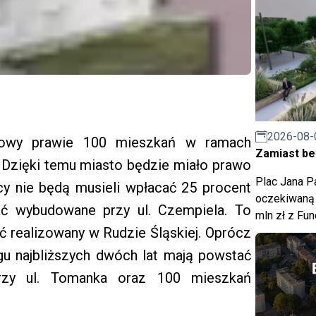
2026-08-
dowy prawie 100 mieszkań w ramach
Zamiast bet
Dzięki temu miasto będzie miało prawo
Plac Jana Pa
cy nie będą musieli wpłacać 25 procent
oczekiwaną 
ać wybudowane przy ul. Czempiela. To
mln zł z Fu
yć realizowany w Rudzie Śląskiej. Oprócz
gu najbliższych dwóch lat mają powstać
rzy ul. Tomanka oraz 100 mieszkań