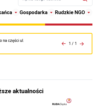
kańca
Gospodarka
Rudzkie NGO
 na części ul.
zejdź do porzpedniego komunikatu
1 / 1
Przejdź do nas
ższe aktualności