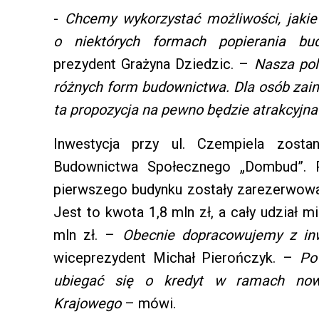
-
Chcemy wykorzystać możliwości, jaki
o niektórych formach popierania bu
prezydent Grażyna Dziedzic. –
Nasza pol
różnych form budownictwa. Dla osób za
ta propozycja na pewno będzie atrakcyjna
Inwestycja przy ul. Czempiela zosta
Budownictwa Społecznego „Dombud”. 
pierwszego budynku zostały zarezerwowan
Jest to kwota 1,8 mln zł, a cały udział 
mln zł. –
Obecnie dopracowujemy z in
wiceprezydent Michał Pierończyk. –
Po
ubiegać się o kredyt w ramach no
Krajowego
– mówi.