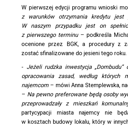
W pierwszej edycji programu wnioski mo
z warunków otrzymania kredytu jest
W naszym przypadku jest on spełnio
z pierwszego terminu
– podkreśla Micha
ocenione przez BGK, a procedury z z
zostać sfinalizowane do jesieni tego roku.
-
Jeżeli rudzka inwestycja „Dombudu” 
opracowania zasad, według których m
najemcom
– mówi Anna Stemplewska, nac
–
Na pewno preferowane będą osoby wych
przeprowadzały z mieszkań komunaln
partycypacji miasta najemcy nie będ
w kosztach budowy lokalu, który w innyc