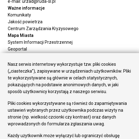
e-mail: urzad@ruda-sl.pl
Ważne informacje
Komunikaty
Jakość powietrza
Centrum Zarządzania Kryzysowego
Mapa Miasta
System Informacji Przestrzennej
Geoportal
Urząd Miasta
Załatw sprawę
Nasz serwis internetowy wykorzystuje tzw. pliki cookies
Prezydent Miasta
(„ciasteczka”), zapisywane w urządzeniach użytkowników. Pliki
Rada Miasta
te wykorzystywane są głównie w celach statystycznych,
Wydziały
pokazujących na podstawie anonimowych danych, w jaki
Elektroniczna Skrzynka Podawcza
sposób użytkownicy korzystają z naszego serwisu.
Praca w Urzędzie
Pliki cookies wykorzystywane są również do zapamiętywania
Gospodarka
ustawień wybranych przez użytkownika podczas wizyty na
Fundusze europejskie
stronie (np. wielkość czcionki czy kontrast) oraz danych
Środki krajowe
wprowadzonych do formularza zgłaszania uwag.
Oferty inwestycyjne
Strategia Rozwoju Miasta
Każdy użytkownik może wyłączyć lub ograniczyć obsługę
Pozostałe