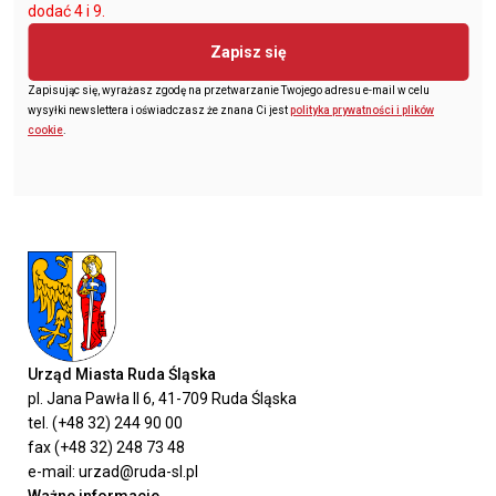
dodać 4 i 9.
Zapisz się
Zapisując się, wyrażasz zgodę na przetwarzanie Twojego adresu e-mail w celu
wysyłki newslettera i oświadczasz że znana Ci jest
polityka prywatności i plików
cookie
.
Urząd Miasta Ruda Śląska
pl. Jana Pawła II 6, 41-709 Ruda Śląska
tel. (+48 32) 244 90 00
fax (+48 32) 248 73 48
e-mail: urzad@ruda-sl.pl