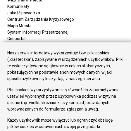
Ważne informacje
Komunikaty
Jakość powietrza
Centrum Zarządzania Kryzysowego
Mapa Miasta
System Informacji Przestrzennej
Geoportal
Urząd Miasta
Załatw sprawę
Nasz serwis internetowy wykorzystuje tzw. pliki cookies
Prezydent Miasta
(„ciasteczka”), zapisywane w urządzeniach użytkowników. Pliki
Rada Miasta
te wykorzystywane są głównie w celach statystycznych,
Wydziały
pokazujących na podstawie anonimowych danych, w jaki
Elektroniczna Skrzynka Podawcza
sposób użytkownicy korzystają z naszego serwisu.
Praca w Urzędzie
Pliki cookies wykorzystywane są również do zapamiętywania
Gospodarka
ustawień wybranych przez użytkownika podczas wizyty na
Fundusze europejskie
stronie (np. wielkość czcionki czy kontrast) oraz danych
Środki krajowe
wprowadzonych do formularza zgłaszania uwag.
Oferty inwestycyjne
Strategia Rozwoju Miasta
Każdy użytkownik może wyłączyć lub ograniczyć obsługę
Pozostałe
plików cookies w ustawieniach swojej przeglądarki
Deklaracja dostępności