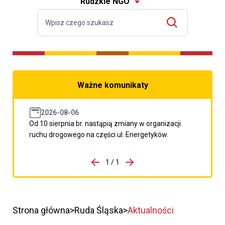
Rudzkie NGO
Ważne komunikaty
2026-08-06
Od 10 sierpnia br. nastąpią zmiany w organizacji
ruchu drogowego na części ul. Energetyków.
do porzpedniego komunikatu
1 / 1
Przejdź do następnego kom
Strona główna
Ruda Śląska
Aktualności