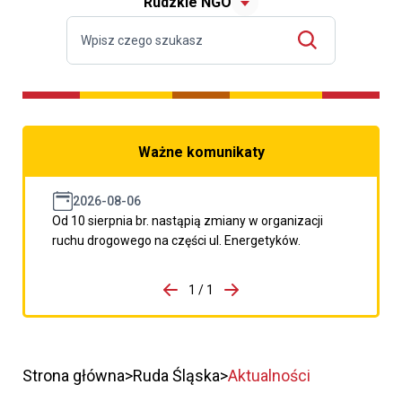
Rudzkie NGO
Ważne komunikaty
2026-08-06
Od 10 sierpnia br. nastąpią zmiany w organizacji
ruchu drogowego na części ul. Energetyków.
do porzpedniego komunikatu
1 / 1
Przejdź do następnego kom
Strona główna
Ruda Śląska
Aktualności