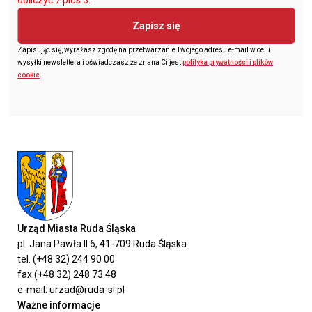
obliczyć 7 plus 3.
Zapisz się
Zapisując się, wyrażasz zgodę na przetwarzanie Twojego adresu e-mail w celu
wysyłki newslettera i oświadczasz że znana Ci jest
polityka prywatności i plików
cookie
.
Urząd Miasta Ruda Śląska
pl. Jana Pawła II 6, 41-709 Ruda Śląska
tel. (+48 32) 244 90 00
fax (+48 32) 248 73 48
e-mail: urzad@ruda-sl.pl
Ważne informacje