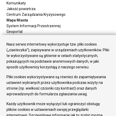
Komunikaty
Jakość powietrza
Centrum Zarządzania Kryzysowego
Mapa Miasta
System Informacji Przestrzennej
Geoportal
Urząd Miasta
Załatw sprawę
Nasz serwis internetowy wykorzystuje tzw. pliki cookies
Prezydent Miasta
(„ciasteczka”), zapisywane w urządzeniach użytkowników. Pliki
Rada Miasta
te wykorzystywane są głównie w celach statystycznych,
Wydziały
pokazujących na podstawie anonimowych danych, w jaki
Elektroniczna Skrzynka Podawcza
sposób użytkownicy korzystają z naszego serwisu.
Praca w Urzędzie
Pliki cookies wykorzystywane są również do zapamiętywania
Gospodarka
ustawień wybranych przez użytkownika podczas wizyty na
Fundusze europejskie
stronie (np. wielkość czcionki czy kontrast) oraz danych
Środki krajowe
wprowadzonych do formularza zgłaszania uwag.
Oferty inwestycyjne
Strategia Rozwoju Miasta
Każdy użytkownik może wyłączyć lub ograniczyć obsługę
Pozostałe
plików cookies w ustawieniach swojej przeglądarki
Deklaracja dostępności
internetowej. Szczegółowe informacje jak to zrobić można