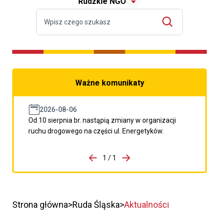
Rudzkie NGO
Ważne komunikaty
2026-08-06
Od 10 sierpnia br. nastąpią zmiany w organizacji
ruchu drogowego na części ul. Energetyków.
do porzpedniego komunikatu
1 / 1
Przejdź do następnego kom
Strona główna
Ruda Śląska
Aktualności