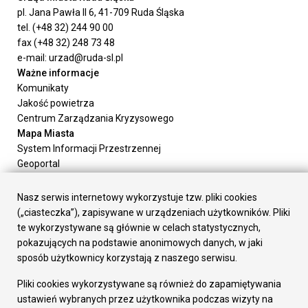
pl. Jana Pawła II 6, 41-709 Ruda Śląska
tel. (+48 32) 244 90 00
fax (+48 32) 248 73 48
e-mail: urzad@ruda-sl.pl
Ważne informacje
Komunikaty
Jakość powietrza
Centrum Zarządzania Kryzysowego
Mapa Miasta
System Informacji Przestrzennej
Geoportal
Urząd Miasta
Załatw sprawę
Nasz serwis internetowy wykorzystuje tzw. pliki cookies
Prezydent Miasta
(„ciasteczka”), zapisywane w urządzeniach użytkowników. Pliki
Rada Miasta
te wykorzystywane są głównie w celach statystycznych,
Wydziały
pokazujących na podstawie anonimowych danych, w jaki
Elektroniczna Skrzynka Podawcza
sposób użytkownicy korzystają z naszego serwisu.
Praca w Urzędzie
Pliki cookies wykorzystywane są również do zapamiętywania
Gospodarka
ustawień wybranych przez użytkownika podczas wizyty na
Fundusze europejskie