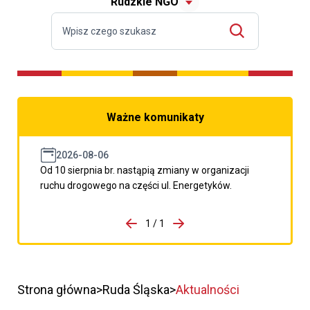
Rudzkie NGO
Ważne komunikaty
2026-08-06
Od 10 sierpnia br. nastąpią zmiany w organizacji
ruchu drogowego na części ul. Energetyków.
do porzpedniego komunikatu
1 / 1
Przejdź do następnego kom
Strona główna
Ruda Śląska
Aktualności