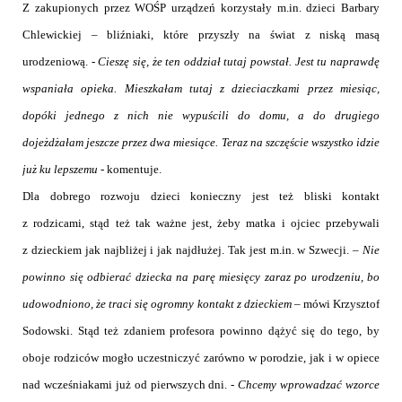
Z zakupionych przez WOŚP urządzeń korzystały m.in. dzieci Barbary
Chlewickiej – bliźniaki, które przyszły na świat z niską masą
urodzeniową. -
Cieszę się, że ten oddział tutaj powstał. Jest tu naprawdę
wspaniała opieka. Mieszkałam tutaj z dzieciaczkami przez miesiąc,
dopóki jednego z nich nie wypuścili do domu, a do drugiego
dojeżdżałam jeszcze przez dwa miesiące. Teraz na szczęście wszystko idzie
już ku lepszemu
- komentuje.
Dla dobrego rozwoju dzieci konieczny jest też bliski kontakt
z rodzicami, stąd też tak ważne jest, żeby matka i ojciec przebywali
z dzieckiem jak najbliżej i jak najdłużej. Tak jest m.in. w Szwecji. –
Nie
powinno się odbierać dziecka na parę miesięcy zaraz po urodzeniu, bo
udowodniono, że traci się ogromny kontakt z dzieckiem
– mówi Krzysztof
Sodowski. Stąd też zdaniem profesora powinno dążyć się do tego, by
oboje rodziców mogło uczestniczyć zarówno w porodzie, jak i w opiece
nad wcześniakami już od pierwszych dni. -
Chcemy wprowadzać wzorce