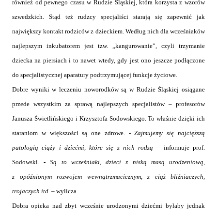
również od pewnego czasu w Rudzie Śląskiej, która korzysta z wzorów
szwedzkich. Stąd też rudzcy specjaliści starają się zapewnić jak
największy kontakt rodziców z dzieckiem. Według nich dla wcześniaków
najlepszym inkubatorem jest tzw. „kangurowanie”, czyli trzymanie
dziecka na piersiach i to nawet wtedy, gdy jest ono jeszcze podłączone
do specjalistycznej aparatury podtrzymującej funkcje życiowe.
Dobre wyniki w leczeniu noworodków są w Rudzie Śląskiej osiągane
przede wszystkim za sprawą najlepszych specjalistów – profesorów
Janusza Świetlińskiego i Krzysztofa Sodowskiego. To właśnie dzięki ich
staraniom w większości są one zdrowe.
-
Zajmujemy się najcięższą
patologią ciąży i dziećmi, które się z nich rodzą
– informuje prof.
Sodowski. -
Są to wcześniaki, dzieci z niską masą urodzeniową,
z opóźnionym rozwojem wewnątrzmacicznym, z ciąż bliźniaczych,
trojaczych itd.
– wylicza.
Dobra opieka nad zbyt wcześnie urodzonymi dziećmi byłaby jednak