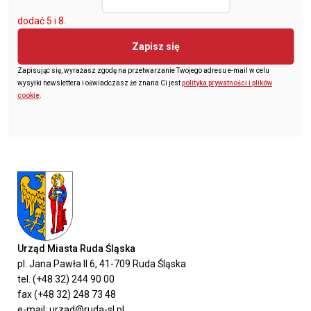
dodać 5 i 8.
Zapisz się
Zapisując się, wyrażasz zgodę na przetwarzanie Twojego adresu e-mail w celu
wysyłki newslettera i oświadczasz że znana Ci jest
polityka prywatności i plików
cookie
.
Urząd Miasta Ruda Śląska
pl. Jana Pawła II 6, 41-709 Ruda Śląska
tel. (+48 32) 244 90 00
fax (+48 32) 248 73 48
e-mail: urzad@ruda-sl.pl