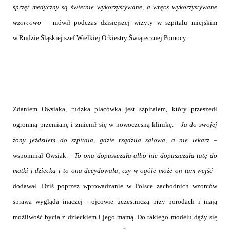
sprzęt medyczny są świetnie wykorzystywane, a wręcz wykorzystywane
wzorcowo
– mówił podczas dzisiejszej wizyty w szpitalu miejskim
w Rudzie Śląskiej szef Wielkiej Orkiestry Świątecznej Pomocy.
Zdaniem Owsiaka, rudzka placówka jest szpitalem, który przeszedł
ogromną przemianę i zmienił się w nowoczesną klinikę.
-
Ja do swojej
żony jeździłem do szpitala, gdzie rządziła salowa, a nie lekarz
–
wspominał Owsiak. -
To ona dopuszczała albo nie dopuszczała tatę do
matki i dziecka i to ona decydowała, czy w ogóle może on tam wejść
-
dodawał. Dziś poprzez wprowadzanie w Polsce zachodnich wzorców
sprawa wygląda inaczej - ojcowie uczestniczą przy porodach i mają
możliwość bycia z dzieckiem i jego mamą. Do takiego modelu dąży się