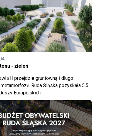
04
onu - zieleń
wła II przejdzie gruntowną i długo
metamorfozę. Ruda Śląska pozyskała 5,5
nduszy Europejskich.