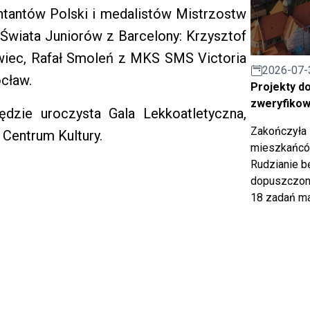
tantów Polski i medalistów Mistrzostw
 Świata Juniorów z Barcelony: Krzysztof
ec, Rafał Smoleń z MKS SMS Victoria
2026-07-
cław.
Projekty d
zweryfiko
zie uroczysta Gala Lekkoatletyczna,
Zakończyła 
 Centrum Kultury.
mieszkańców
Rudzianie b
dopuszczony
18 zadań ma