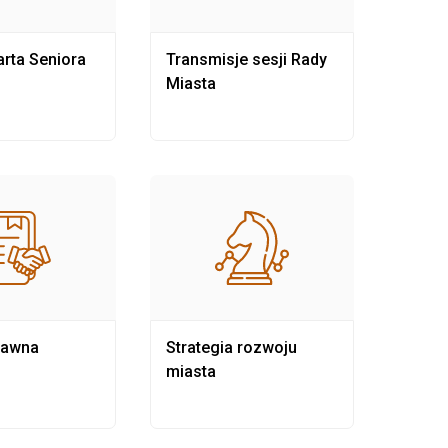
rta Seniora
Transmisje sesji Rady
Rewit
Miasta
rawna
Strategia rozwoju
Pows
miasta
samo