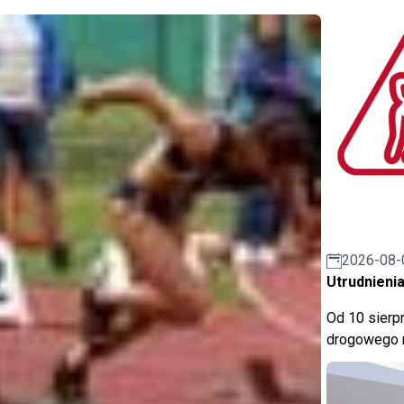
2026-08-
Utrudnienia
Od 10 sierpn
drogowego n