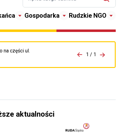
kańca
Gospodarka
Rudzkie NGO
 na części ul.
zejdź do porzpedniego komunikatu
1 / 1
Przejdź do nas
ższe aktualności