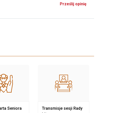
Prześlij opinię
rta Seniora
Transmisje sesji Rady
Rewit