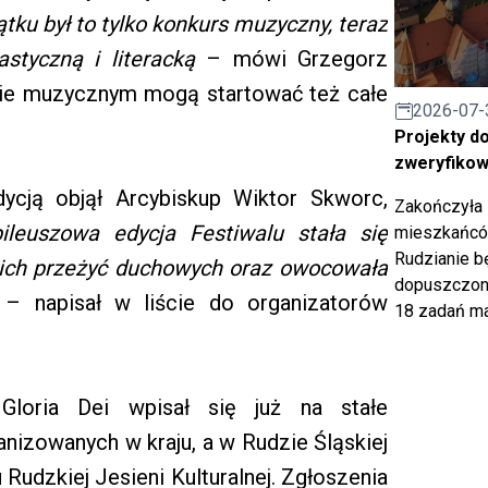
ątku był to tylko konkurs muzyczny, teraz
styczną i literacką
– mówi Grzegorz
rsie muzycznym mogą startować też całe
2026-07-
Projekty d
zweryfiko
ycją objął Arcybiskup Wiktor Skworc,
Zakończyła 
ileuszowa edycja Festiwalu stała się
mieszkańców
Rudzianie b
okich przeżyć duchowych oraz owocowała
dopuszczony
a
– napisał w liście do organizatorów
18 zadań ma
 Gloria Dei wpisał się już na stałe
nizowanych w kraju, a w Rudzie Śląskiej
Rudzkiej Jesieni Kulturalnej. Zgłoszenia