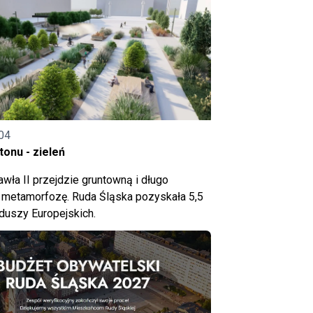
04
onu - zieleń
wła II przejdzie gruntowną i długo
metamorfozę. Ruda Śląska pozyskała 5,5
nduszy Europejskich.