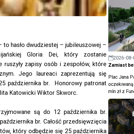
– to hasło dwudziestej – jubileuszowej –
jańskiej Gloria Dei, który zostanie
2026-08-
e ruszyły zapisy osób i zespołów, które
Zamiast bet
nym. Jego laureaci zaprezentują się
Plac Jana Pa
 25 października br. Honorowy patronat
oczekiwaną 
mln zł z Fu
ita Katowicki Wiktor Skworc.
zyjmowane są do 12 października br.
października br. Całość przedsięwzięcia
ów, który odbędzie się 25 października