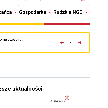
kańca
Gospodarka
Rudzkie NGO
 na części ul.
zejdź do porzpedniego komunikatu
1 / 1
Przejdź do nas
ższe aktualności