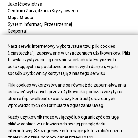
Jakość powietrza
Centrum Zarządzania Kryzysowego
Mapa Miasta
System Informacji Przestrzennej
Geoportal
Urząd Miasta
Załatw sprawę
Nasz serwis internetowy wykorzystuje tzw. pliki cookies
Prezydent Miasta
(„ciasteczka”), zapisywane w urządzeniach użytkowników. Pliki
Rada Miasta
te wykorzystywane są głównie w celach statystycznych,
Wydziały
pokazujących na podstawie anonimowych danych, w jaki
Elektroniczna Skrzynka Podawcza
sposób użytkownicy korzystają z naszego serwisu.
Praca w Urzędzie
Pliki cookies wykorzystywane są również do zapamiętywania
Gospodarka
ustawień wybranych przez użytkownika podczas wizyty na
Fundusze europejskie
stronie (np. wielkość czcionki czy kontrast) oraz danych
Środki krajowe
wprowadzonych do formularza zgłaszania uwag.
Oferty inwestycyjne
Strategia Rozwoju Miasta
Każdy użytkownik może wyłączyć lub ograniczyć obsługę
Pozostałe
plików cookies w ustawieniach swojej przeglądarki
Deklaracja dostępności
internetowej. Szczegółowe informacje jak to zrobić można
Dane osobowe
znaleźć w dziale pomocy danej przeglądarki.