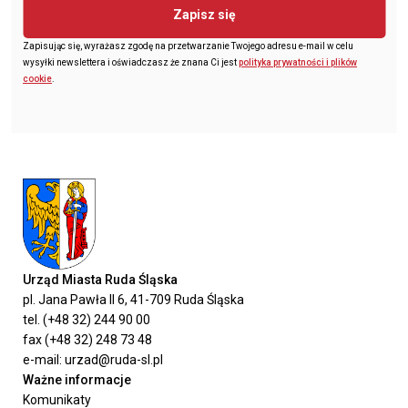
Zapisz się
Zapisując się, wyrażasz zgodę na przetwarzanie Twojego adresu e-mail w celu
wysyłki newslettera i oświadczasz że znana Ci jest
polityka prywatności i plików
cookie
.
Urząd Miasta Ruda Śląska
pl. Jana Pawła II 6, 41-709 Ruda Śląska
tel. (+48 32) 244 90 00
fax (+48 32) 248 73 48
e-mail: urzad@ruda-sl.pl
Ważne informacje
Komunikaty