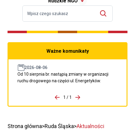
Rudzkie NGO
Ważne komunikaty
2026-08-06
Od 10 sierpnia br. nastąpią zmiany w organizacji
ruchu drogowego na części ul. Energetyków.
do porzpedniego komunikatu
1 / 1
Przejdź do następnego kom
Strona główna
Ruda Śląska
Aktualności