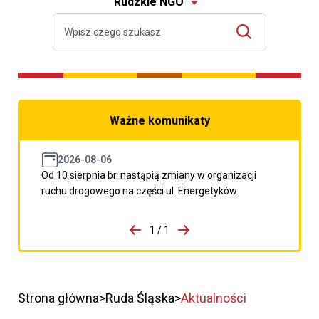
Rudzkie NGO
Ważne komunikaty
2026-08-06
Od 10 sierpnia br. nastąpią zmiany w organizacji
ruchu drogowego na części ul. Energetyków.
do porzpedniego komunikatu
1 / 1
Przejdź do następnego kom
Strona główna
Ruda Śląska
Aktualności