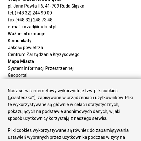
pl. Jana Pawła II 6, 41-709 Ruda Śląska
tel. (+48 32) 244 90 00
fax (+48 32) 248 73 48
e-mail: urzad@ruda-sl.pl
Ważne informacje
Komunikaty
Jakość powietrza
Centrum Zarządzania Kryzysowego
Mapa Miasta
System Informacji Przestrzennej
Geoportal
Urząd Miasta
Załatw sprawę
Nasz serwis internetowy wykorzystuje tzw. pliki cookies
Prezydent Miasta
(„ciasteczka”), zapisywane w urządzeniach użytkowników. Pliki
Rada Miasta
te wykorzystywane są głównie w celach statystycznych,
Wydziały
pokazujących na podstawie anonimowych danych, w jaki
Elektroniczna Skrzynka Podawcza
sposób użytkownicy korzystają z naszego serwisu.
Praca w Urzędzie
Pliki cookies wykorzystywane są również do zapamiętywania
Gospodarka
ustawień wybranych przez użytkownika podczas wizyty na
Fundusze europejskie