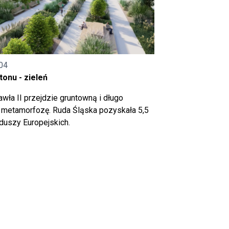
04
onu - zieleń
wła II przejdzie gruntowną i długo
metamorfozę. Ruda Śląska pozyskała 5,5
nduszy Europejskich.