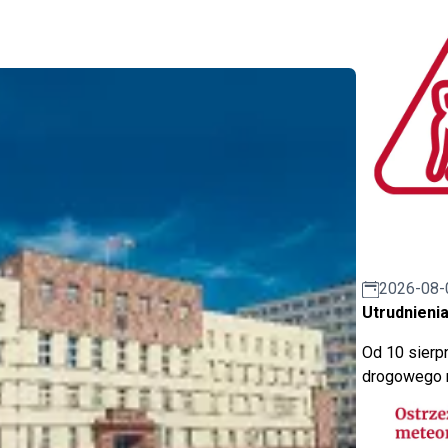
2026-08-
Utrudnienia
Od 10 sierpn
drogowego n