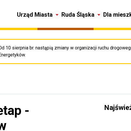
Urząd Miasta
Ruda Śląska
Dla miesz
Od 10 sierpnia br. nastąpią zmiany w organizacji ruchu drogowego
Pr
Energetyków.
etap -
Najświe
w