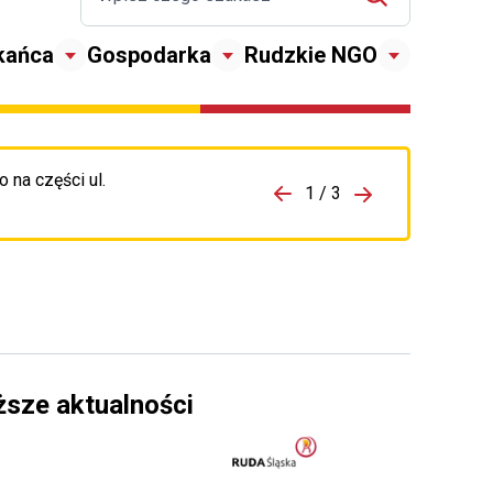
kańca
Gospodarka
Rudzkie NGO
 na części ul.
zejdź do porzpedniego komunikatu
1 / 3
Przejdź do nas
ższe aktualności