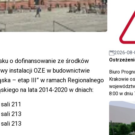
2026-08-
Ostrzeżeni
sku o dofinansowanie ze środków
owy instalacji OZE w budownictwie
Biuro Prog
Krakowie os
ąska – etap III” w ramach Regionalnego
województwa
kiego na lata 2014-2020 w dniach:
8:00 w dniu 
sali 211
sali 213
sali 213