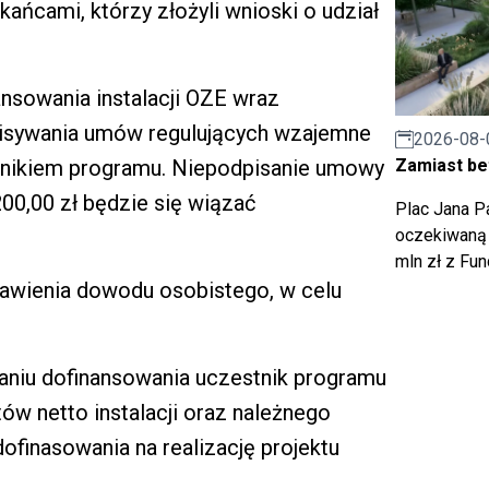
ńcami, którzy złożyli wnioski o udział
sowania instalacji OZE wraz
pisywania umów regulujących wzajemne
2026-08-
Zamiast bet
nikiem programu. Niepodpisanie umowy
00,00 zł będzie się wiązać
Plac Jana Pa
oczekiwaną 
mln zł z Fu
awienia dowodu osobistego, w celu
aniu dofinansowania uczestnik programu
w netto instalacji oraz należnego
ofinasowania na realizację projektu