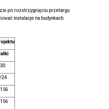
zie po rozstrzygnięciu przetargu
tować instalacje na budynkach.
rojektu
ałki
/30
/24
/156
/156