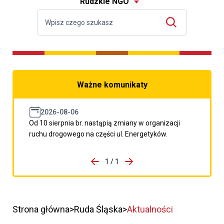
Rudzkie NGO
Ważne komunikaty
2026-08-06
Od 10 sierpnia br. nastąpią zmiany w organizacji
ruchu drogowego na części ul. Energetyków.
do porzpedniego komunikatu
1 / 1
Przejdź do następnego kom
Strona główna
Ruda Śląska
Aktualności