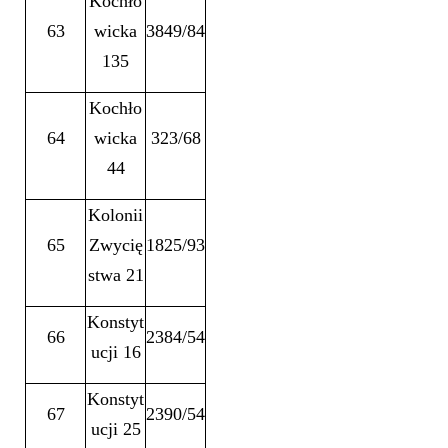
Kochło
63
wicka
3849/84
135
Kochło
64
wicka
323/68
44
Kolonii
65
Zwycię
1825/93
stwa 21
Konstyt
66
2384/54
ucji 16
Konstyt
67
2390/54
ucji 25