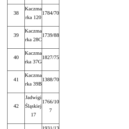
Kaczma
38
1784/70
rka 120
Kaczma
39
1739/88
rka 28C
Kaczma
40
1827/75
rka 37G
Kaczma
41
1388/70
rka 39B
Jadwigi
1766/10
42
Śląskiej
7
17
1931/13