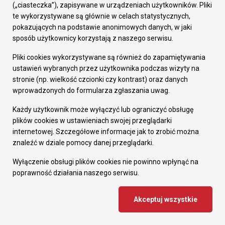
(„ciasteczka”), zapisywane w urządzeniach użytkowników. Pliki
Korfant
125
147
te wykorzystywane są głównie w celach statystycznych,
ego 4
pokazujących na podstawie anonimowych danych, w jaki
sposób użytkownicy korzystają z naszego serwisu.
Kossak
3294/11
126
Pliki cookies wykorzystywane są również do zapamiętywania
a 13
6
ustawień wybranych przez użytkownika podczas wizyty na
stronie (np. wielkość czcionki czy kontrast) oraz danych
Kossak
3289/11
wprowadzonych do formularza zgłaszania uwag.
127
a 17
6
Każdy użytkownik może wyłączyć lub ograniczyć obsługę
plików cookies w ustawieniach swojej przeglądarki
Wysoka
3728/19
128
internetowej. Szczegółowe informacje jak to zrobić można
10
2
znaleźć w dziale pomocy danej przeglądarki.
Wyłączenie obsługi plików cookies nie powinno wpłynąć na
Wyzwo
poprawność działania naszego serwisu.
129
lenia
1610/54
162H
Akceptuj wszystkie
Wyzwo
1295/34