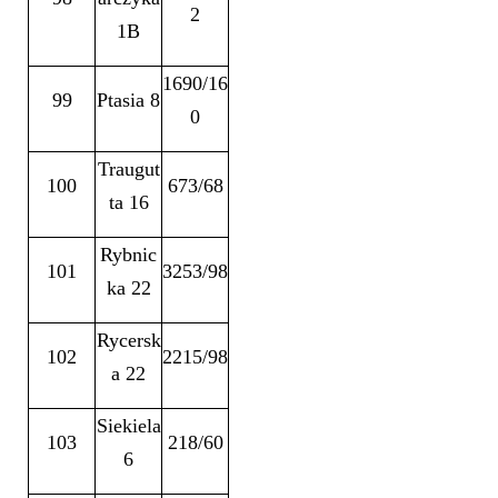
2
1B
1690/16
99
Ptasia 8
0
Traugut
100
673/68
ta 16
Rybnic
101
3253/98
ka 22
Rycersk
102
2215/98
a 22
Siekiela
103
218/60
6