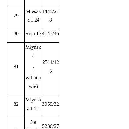
Mieszk
1445/21
79
a I 24
8
80
Reja 17
4143/46
Młyńsk
a
2511/12
81
(
5
w budo
wie)
Młyńsk
82
3059/32
a 84H
Na
5236/27