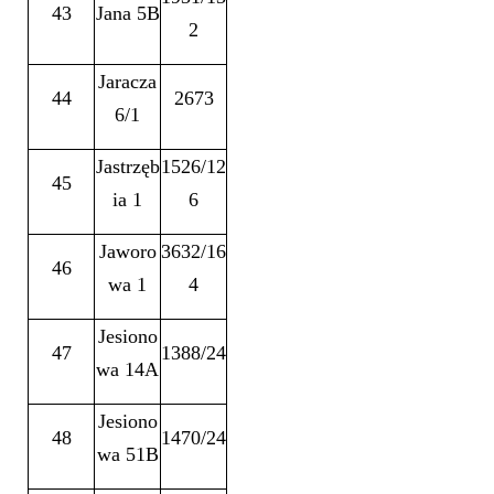
43
Jana 5B
2
Jaracza
44
2673
6/1
Jastrzęb
1526/12
45
ia 1
6
Jaworo
3632/16
46
wa 1
4
Jesiono
47
1388/24
wa 14A
Jesiono
48
1470/24
wa 51B