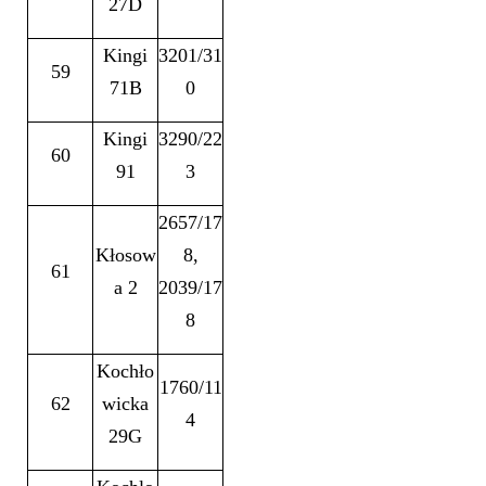
27D
Kingi
3201/31
59
71B
0
Kingi
3290/22
60
91
3
2657/17
Kłosow
8,
61
a 2
2039/17
8
Kochło
1760/11
62
wicka
4
29G