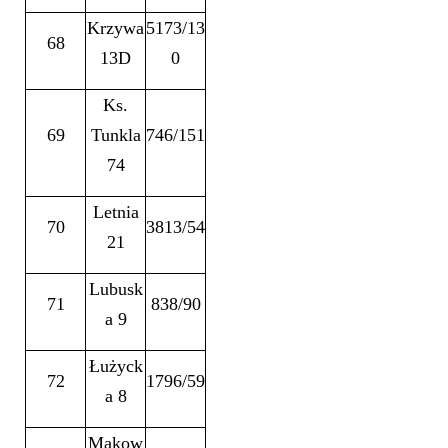
Krzywa
5173/13
68
13D
0
Ks.
69
Tunkla
746/151
74
Letnia
70
3813/54
21
Lubusk
71
838/90
a 9
Łużyck
72
1796/59
a 8
Makow