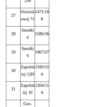
256
Orzeszk
1471/10
27
owej 71
8
Smołki
28
1586/36
4
Smołki
29
1967/27
9
Zapolsk
1583/11
30
iej 12D
4
Zapolsk
1364/11
31
iej 10
4
Gen.