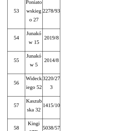
Poniato
53
wskieg
2278/93
o 27
Junakó
54
2019/8
w 15
Junakó
55
2014/8
w 5
Wideck
3220/27
56
iego 52
3
Kaszub
57
1415/10
ska 32
Kingi
58
5038/57