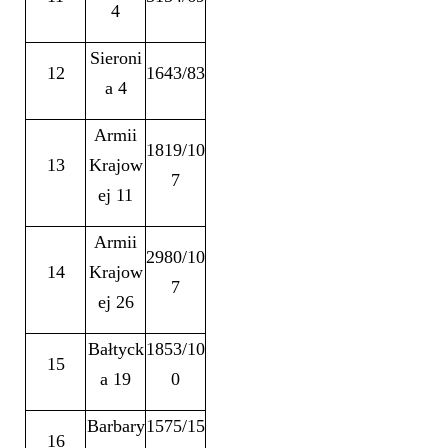
4
Sieroni
12
1643/83
a 4
Armii
1819/10
13
Krajow
7
ej 11
Armii
2980/10
14
Krajow
7
ej 26
Bałtyck
1853/10
15
a 19
0
Barbary
1575/15
16