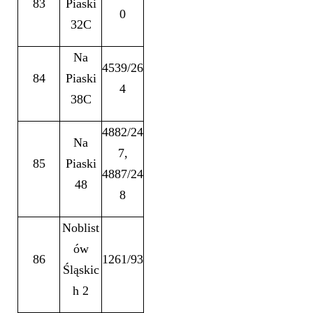
83
Piaski
0
32C
Na
4539/26
84
Piaski
4
38C
4882/24
Na
7,
85
Piaski
4887/24
48
8
Noblist
ów
86
1261/93
Śląskic
h 2