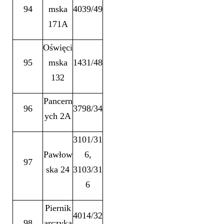
94
mska
4039/49
171A
Oświęci
95
mska
1431/48
132
Pancern
96
3798/34
ych 2A
3101/31
Pawłow
6,
97
ska 24
3103/31
6
Piernik
4014/32
98
arczyka