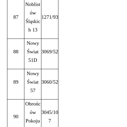
Noblist
ów
87
1271/93
Śląskic
h 13
Nowy
88
Świat
3069/52
51D
Nowy
89
Świat
3060/52
57
Obrońc
ów
3045/10
90
Pokoju
7