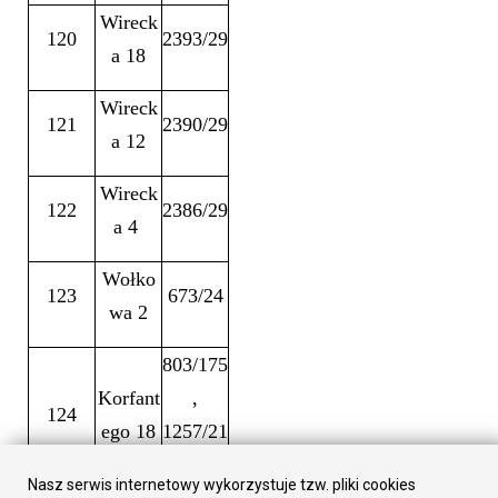
Wireck
120
2393/29
a 18
Wireck
121
2390/29
a 12
Wireck
122
2386/29
a 4
Wołko
123
673/24
wa 2
803/175
Korfant
,
124
ego 18
1257/21
0
Nasz serwis internetowy wykorzystuje tzw. pliki cookies