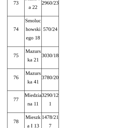
73
2960/23
a 22
Smoluc
74
howski
570/24
ego 18
Mazurs
75
3030/18
ka 21
Mazurs
76
3780/20
ka 41
Miedzia
3290/12
77
na 11
1
Mieszk
1478/21
78
a I 13
7