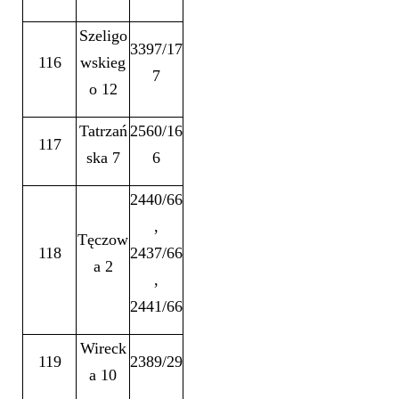
Szeligo
3397/17
116
wskieg
7
o 12
Tatrzań
2560/16
117
ska 7
6
2440/66
,
Tęczow
118
2437/66
a 2
,
2441/66
Wireck
119
2389/29
a 10