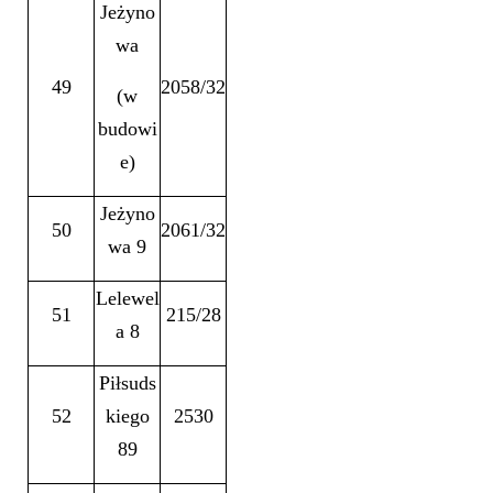
Jeżyno
wa
49
2058/32
(w
budowi
e)
Jeżyno
50
2061/32
wa 9
Lelewel
51
215/28
a 8
Piłsuds
52
kiego
2530
89