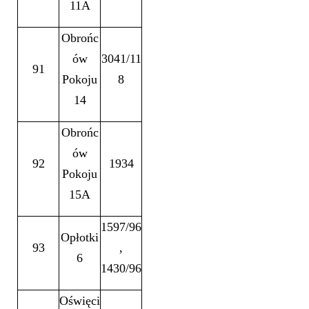
11A
Obrońc
ów
3041/11
91
Pokoju
8
14
Obrońc
ów
92
1934
Pokoju
15A
1597/96
Opłotki
93
,
6
1430/96
Oświęci