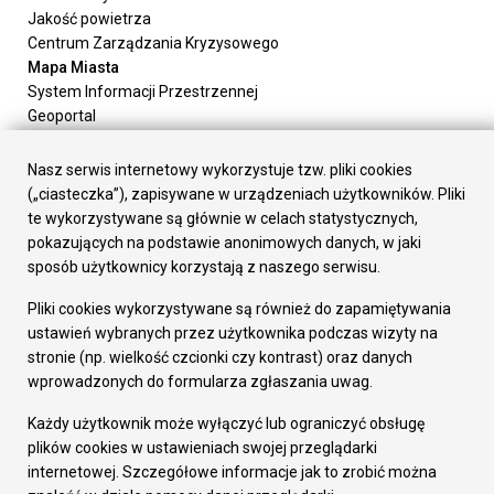
Jakość powietrza
Centrum Zarządzania Kryzysowego
Mapa Miasta
System Informacji Przestrzennej
Geoportal
Urząd Miasta
Załatw sprawę
Nasz serwis internetowy wykorzystuje tzw. pliki cookies
Prezydent Miasta
(„ciasteczka”), zapisywane w urządzeniach użytkowników. Pliki
Rada Miasta
te wykorzystywane są głównie w celach statystycznych,
Wydziały
pokazujących na podstawie anonimowych danych, w jaki
Elektroniczna Skrzynka Podawcza
sposób użytkownicy korzystają z naszego serwisu.
Praca w Urzędzie
Pliki cookies wykorzystywane są również do zapamiętywania
Gospodarka
ustawień wybranych przez użytkownika podczas wizyty na
Fundusze europejskie
stronie (np. wielkość czcionki czy kontrast) oraz danych
Środki krajowe
wprowadzonych do formularza zgłaszania uwag.
Oferty inwestycyjne
Strategia Rozwoju Miasta
Każdy użytkownik może wyłączyć lub ograniczyć obsługę
Pozostałe
plików cookies w ustawieniach swojej przeglądarki
Deklaracja dostępności
internetowej. Szczegółowe informacje jak to zrobić można
Dane osobowe