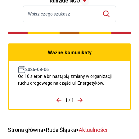
Rudzkie NGO
Ważne komunikaty
2026-08-06
Od 10 sierpnia br. nastąpią zmiany w organizacji
ruchu drogowego na części ul. Energetyków.
do porzpedniego komunikatu
1 / 1
Przejdź do następnego kom
Strona główna
Ruda Śląska
Aktualności