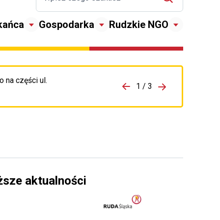
kańca
Gospodarka
Rudzkie NGO
 na części ul.
zejdź do porzpedniego komunikatu
1 / 3
Przejdź do nas
ższe aktualności