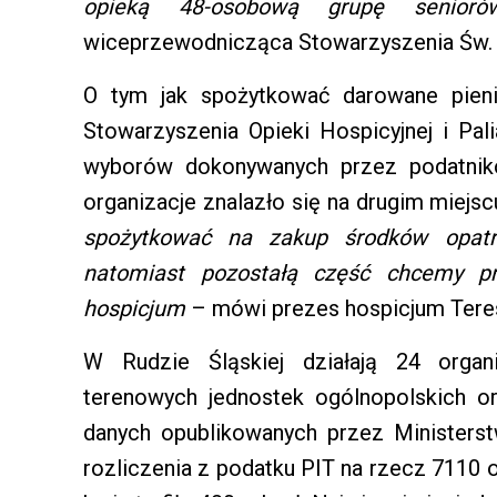
opieką 48-osobową grupę senioró
wiceprzewodnicząca Stowarzyszenia Św. F
O tym jak spożytkować darowane pieni
Stowarzyszenia Opieki Hospicyjnej i Pal
wyborów dokonywanych przez podatnikó
organizacje znalazło się na drugim miejs
spożytkować na zakup środków opatr
natomiast pozostałą część chcemy p
hospicjum
– mówi prezes hospicjum Tere
W Rudzie Śląskiej działają 24 organ
terenowych jednostek ogólnopolskich or
danych opublikowanych przez Ministerst
rozliczenia z podatku PIT na rzecz 7110 