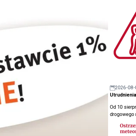
2026-08-
Utrudnienia
Od 10 sierpn
drogowego n