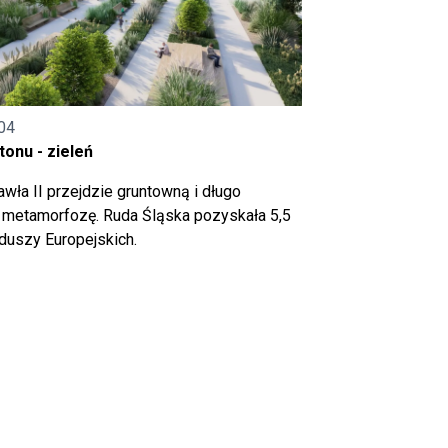
04
onu - zieleń
wła II przejdzie gruntowną i długo
metamorfozę. Ruda Śląska pozyskała 5,5
nduszy Europejskich.