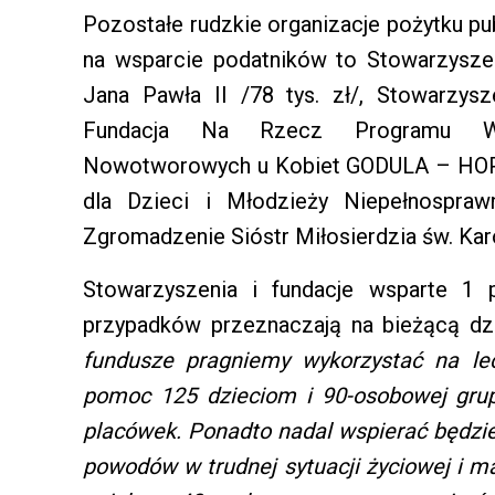
Pozostałe rudzkie organizacje pożytku pub
na wsparcie podatników to Stowarzyszeni
Jana Pawła II /78 tys. zł/, Stowarzysz
Fundacja Na Rzecz Programu Wc
Nowotworowych u Kobiet GODULA – HOPE
dla Dzieci i Młodzieży Niepełnospraw
Zgromadzenie Sióstr Miłosierdzia św. Karo
Stowarzyszenia i fundacje wsparte 1 
przypadków przeznaczają na bieżącą dzi
fundusze pragniemy wykorzystać na lecz
pomoc 125 dzieciom i 90-osobowej grup
placówek. Ponadto nadal wspierać będziem
powodów w trudnej sytuacji życiowej i ma