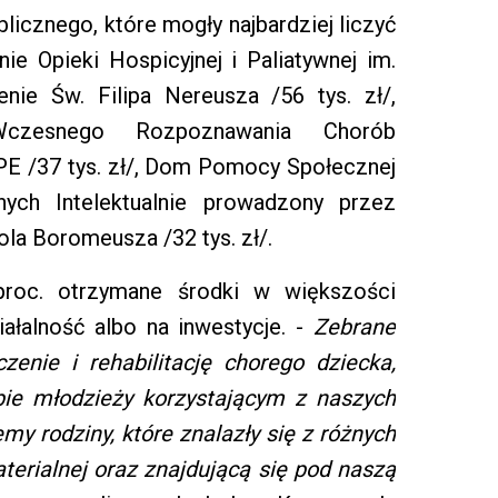
licznego, które mogły najbardziej liczyć
e Opieki Hospicyjnej i Paliatywnej im.
enie Św. Filipa Nereusza /56 tys. zł/,
zesnego Rozpoznawania Chorób
 /37 tys. zł/, Dom Pomocy Społecznej
nych Intelektualnie prowadzony przez
la Boromeusza /32 tys. zł/.
proc. otrzymane środki w większości
ałalność albo na inwestycje. -
Zebrane
enie i rehabilitację chorego dziecka,
ie młodzieży korzystającym z naszych
y rodziny, które znalazły się z różnych
terialnej oraz znajdującą się pod naszą