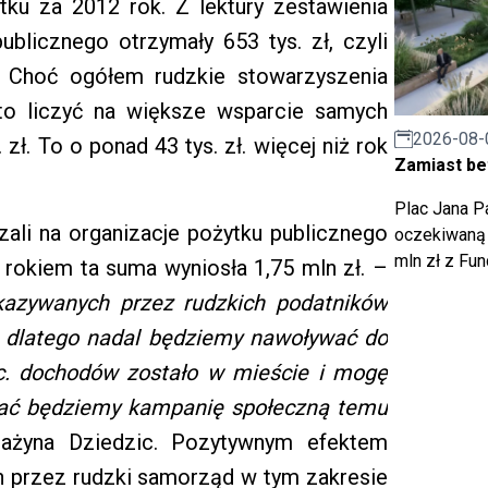
tku za 2012 rok. Z lektury zestawienia
ublicznego otrzymały 653 tys. zł, czyli
m. Choć ogółem rudzkie stowarzyszenia
to liczyć na większe wsparcie samych
2026-08-
 zł. To o ponad 43 tys. zł. więcej niż rok
Zamiast bet
Plac Jana Pa
zali na organizacje pożytku publicznego
oczekiwaną 
mln zł z Fu
d rokiem ta suma wyniosła 1,75 mln zł. –
kazywanych przez rudzkich podatników
ej, dlatego nadal będziemy nawoływać do
roc. dochodów zostało w mieście i mogę
wać będziemy kampanię społeczną temu
ażyna Dziedzic. Pozytywnym efektem
 przez rudzki samorząd w tym zakresie