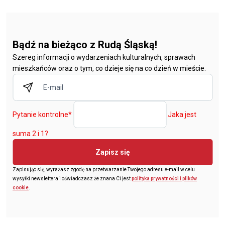
Bądź na bieżąco z Rudą Śląską!
Szereg informacji o wydarzeniach kulturalnych, sprawach
mieszkańców oraz o tym, co dzieje się na co dzień w mieście.
Pytanie kontrolne
*
Jaka jest
suma 2 i 1?
Zapisz się
Zapisując się, wyrażasz zgodę na przetwarzanie Twojego adresu e-mail w celu
wysyłki newslettera i oświadczasz że znana Ci jest
polityka prywatności i plików
cookie
.