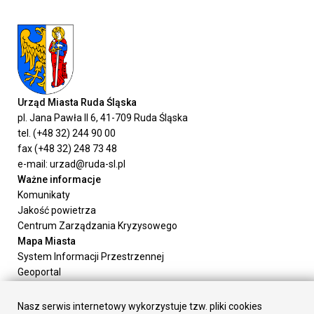
Urząd Miasta Ruda Śląska
pl. Jana Pawła II 6, 41-709 Ruda Śląska
tel. (+48 32) 244 90 00
fax (+48 32) 248 73 48
e-mail: urzad@ruda-sl.pl
Ważne informacje
Komunikaty
Jakość powietrza
Centrum Zarządzania Kryzysowego
Mapa Miasta
System Informacji Przestrzennej
Geoportal
Urząd Miasta
Załatw sprawę
Nasz serwis internetowy wykorzystuje tzw. pliki cookies