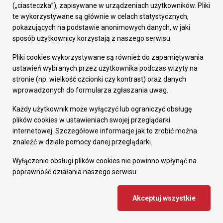
Prezydent Miasta
(„ciasteczka”), zapisywane w urządzeniach użytkowników. Pliki
Rada Miasta
te wykorzystywane są głównie w celach statystycznych,
Wydziały
pokazujących na podstawie anonimowych danych, w jaki
Elektroniczna Skrzynka Podawcza
sposób użytkownicy korzystają z naszego serwisu.
Praca w Urzędzie
Pliki cookies wykorzystywane są również do zapamiętywania
Gospodarka
ustawień wybranych przez użytkownika podczas wizyty na
Fundusze europejskie
stronie (np. wielkość czcionki czy kontrast) oraz danych
Środki krajowe
wprowadzonych do formularza zgłaszania uwag.
Oferty inwestycyjne
Strategia Rozwoju Miasta
Każdy użytkownik może wyłączyć lub ograniczyć obsługę
Pozostałe
plików cookies w ustawieniach swojej przeglądarki
Deklaracja dostępności
internetowej. Szczegółowe informacje jak to zrobić można
Dane osobowe
znaleźć w dziale pomocy danej przeglądarki.
Dodaj opinię o witrynie
© Urząd Miasta RUDA Śląska 2023
Wyłączenie obsługi plików cookies nie powinno wpłynąć na
poprawność działania naszego serwisu.
Projekt i wdrożenie - MIGOMEDIA
Akceptuj wszystkie