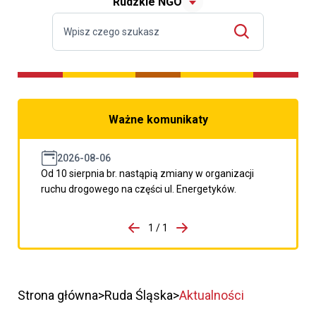
Rudzkie NGO
Ważne komunikaty
2026-08-06
Od 10 sierpnia br. nastąpią zmiany w organizacji
ruchu drogowego na części ul. Energetyków.
do porzpedniego komunikatu
1 / 1
Przejdź do następnego kom
Strona główna
Ruda Śląska
Aktualności