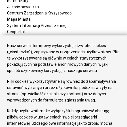
Komunikaty
Jakość powietrza
Centrum Zarządzania Kryzysowego
Mapa Miasta
System Informacji Przestrzennej
Geoportal
Urząd Miasta
Załatw sprawę
Nasz serwis internetowy wykorzystuje tzw. pliki cookies
Prezydent Miasta
(„ciasteczka”), zapisywane w urządzeniach użytkowników. Pliki
Rada Miasta
te wykorzystywane są głównie w celach statystycznych,
Wydziały
pokazujących na podstawie anonimowych danych, w jaki
Elektroniczna Skrzynka Podawcza
sposób użytkownicy korzystają z naszego serwisu.
Praca w Urzędzie
Pliki cookies wykorzystywane są również do zapamiętywania
Gospodarka
ustawień wybranych przez użytkownika podczas wizyty na
Fundusze europejskie
stronie (np. wielkość czcionki czy kontrast) oraz danych
Środki krajowe
wprowadzonych do formularza zgłaszania uwag.
Oferty inwestycyjne
Strategia Rozwoju Miasta
Każdy użytkownik może wyłączyć lub ograniczyć obsługę
Pozostałe
plików cookies w ustawieniach swojej przeglądarki
Deklaracja dostępności
internetowej. Szczegółowe informacje jak to zrobić można
Dane osobowe