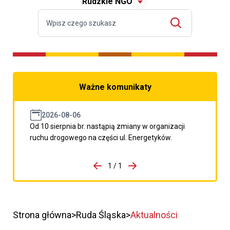
Rudzkie NGO
Ważne komunikaty
2026-08-06
Od 10 sierpnia br. nastąpią zmiany w organizacji
ruchu drogowego na części ul. Energetyków.
do porzpedniego komunikatu
1 / 1
Przejdź do następnego kom
Strona główna
Ruda Śląska
Aktualności