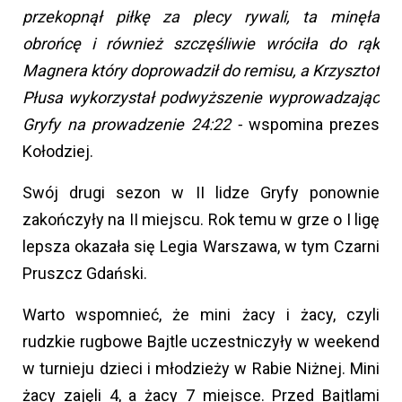
przekopnął piłkę za plecy rywali, ta minęła
obrońcę i również szczęśliwie wróciła do rąk
Magnera który doprowadził do remisu, a Krzysztof
Płusa wykorzystał podwyższenie wyprowadzając
Gryfy na prowadzenie 24:22 -
wspomina prezes
Kołodziej.
Swój drugi sezon w II lidze Gryfy ponownie
zakończyły na II miejscu. Rok temu w grze o I ligę
lepsza okazała się Legia Warszawa, w tym Czarni
Pruszcz Gdański.
Warto wspomnieć, że mini żacy i żacy, czyli
rudzkie rugbowe Bajtle uczestniczyły w weekend
w turnieju dzieci i młodzieży w Rabie Niżnej. Mini
żacy zajęli 4, a żacy 7 miejsce. Przed Bajtlami