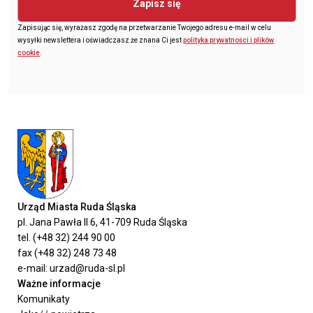
Zapisz się
Zapisując się, wyrażasz zgodę na przetwarzanie Twojego adresu e-mail w celu
wysyłki newslettera i oświadczasz że znana Ci jest
polityka prywatności i plików
cookie
.
Urząd Miasta Ruda Śląska
pl. Jana Pawła II 6, 41-709 Ruda Śląska
tel. (+48 32) 244 90 00
fax (+48 32) 248 73 48
e-mail: urzad@ruda-sl.pl
Ważne informacje
Komunikaty