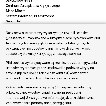
Jakość powietrza
Centrum Zarządzania Kryzysowego
Mapa Miasta
System Informacji Przestrzennej
Geoportal
Urząd Miasta
Załatw sprawę
Nasz serwis internetowy wykorzystuje tzw. pliki cookies
Prezydent Miasta
(„ciasteczka”), zapisywane w urządzeniach użytkowników. Pliki
Rada Miasta
te wykorzystywane są głównie w celach statystycznych,
Wydziały
pokazujących na podstawie anonimowych danych, w jaki
Elektroniczna Skrzynka Podawcza
sposób użytkownicy korzystają z naszego serwisu.
Praca w Urzędzie
Pliki cookies wykorzystywane są również do zapamiętywania
Gospodarka
ustawień wybranych przez użytkownika podczas wizyty na
Fundusze europejskie
stronie (np. wielkość czcionki czy kontrast) oraz danych
Środki krajowe
wprowadzonych do formularza zgłaszania uwag.
Oferty inwestycyjne
Strategia Rozwoju Miasta
Każdy użytkownik może wyłączyć lub ograniczyć obsługę
Pozostałe
plików cookies w ustawieniach swojej przeglądarki
Deklaracja dostępności
internetowej. Szczegółowe informacje jak to zrobić można
Dane osobowe
znaleźć w dziale pomocy danej przeglądarki.
Dodaj opinię o witrynie