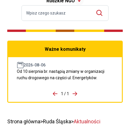
Rudzkie NGO
Ważne komunikaty
2026-08-06
Od 10 sierpnia br. nastąpią zmiany w organizacji
ruchu drogowego na części ul. Energetyków.
do porzpedniego komunikatu
1 / 1
Przejdź do następnego kom
Strona główna
Ruda Śląska
Aktualności