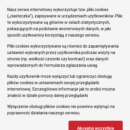
Urząd Miasta
Załatw sprawę
Nasz serwis internetowy wykorzystuje tzw. pliki cookies
Prezydent Miasta
(„ciasteczka”), zapisywane w urządzeniach użytkowników. Pliki
Rada Miasta
te wykorzystywane są głównie w celach statystycznych,
Wydziały
pokazujących na podstawie anonimowych danych, w jaki
Elektroniczna Skrzynka Podawcza
sposób użytkownicy korzystają z naszego serwisu.
Praca w Urzędzie
Pliki cookies wykorzystywane są również do zapamiętywania
Gospodarka
ustawień wybranych przez użytkownika podczas wizyty na
Fundusze europejskie
stronie (np. wielkość czcionki czy kontrast) oraz danych
Środki krajowe
wprowadzonych do formularza zgłaszania uwag.
Oferty inwestycyjne
Strategia Rozwoju Miasta
Każdy użytkownik może wyłączyć lub ograniczyć obsługę
Pozostałe
plików cookies w ustawieniach swojej przeglądarki
Deklaracja dostępności
internetowej. Szczegółowe informacje jak to zrobić można
Dane osobowe
znaleźć w dziale pomocy danej przeglądarki.
Dodaj opinię o witrynie
© Urząd Miasta RUDA Śląska 2023
Wyłączenie obsługi plików cookies nie powinno wpłynąć na
poprawność działania naszego serwisu.
Projekt i wdrożenie - MIGOMEDIA
Akceptuj wszystkie