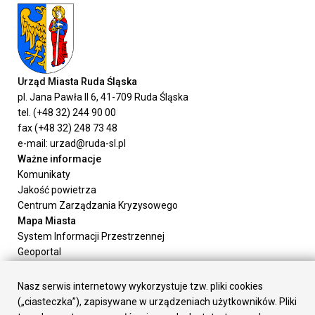
Urząd Miasta Ruda Śląska
pl. Jana Pawła II 6, 41-709 Ruda Śląska
tel. (+48 32) 244 90 00
fax (+48 32) 248 73 48
e-mail: urzad@ruda-sl.pl
Ważne informacje
Komunikaty
Jakość powietrza
Centrum Zarządzania Kryzysowego
Mapa Miasta
System Informacji Przestrzennej
Geoportal
Urząd Miasta
Załatw sprawę
Nasz serwis internetowy wykorzystuje tzw. pliki cookies
Prezydent Miasta
(„ciasteczka”), zapisywane w urządzeniach użytkowników. Pliki
Rada Miasta