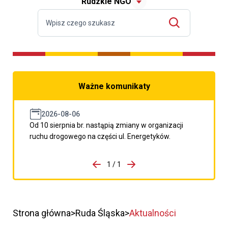
Rudzkie NGO
Ważne komunikaty
2026-08-06
Od 10 sierpnia br. nastąpią zmiany w organizacji
ruchu drogowego na części ul. Energetyków.
do porzpedniego komunikatu
1 / 1
Przejdź do następnego kom
Strona główna
Ruda Śląska
Aktualności