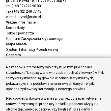
pl. Jana Pawła II 6, 41-709 Ruda Śląska
tel. (+48 32) 244 90 00
fax (+48 32) 248 73 48
e-mail: urzad@ruda-sl.pl
Ważne informacje
Komunikaty
Jakość powietrza
Centrum Zarządzania Kryzysowego
Mapa Miasta
System Informacji Przestrzennej
Geoportal
Urząd Miasta
Załatw sprawę
Nasz serwis internetowy wykorzystuje tzw. pliki cookies
Prezydent Miasta
(„ciasteczka”), zapisywane w urządzeniach użytkowników. Pliki
Rada Miasta
te wykorzystywane są głównie w celach statystycznych,
Wydziały
pokazujących na podstawie anonimowych danych, w jaki
Elektroniczna Skrzynka Podawcza
sposób użytkownicy korzystają z naszego serwisu.
Praca w Urzędzie
Pliki cookies wykorzystywane są również do zapamiętywania
Gospodarka
ustawień wybranych przez użytkownika podczas wizyty na
Fundusze europejskie
stronie (np. wielkość czcionki czy kontrast) oraz danych
Środki krajowe