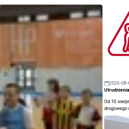
2026-08-
Utrudnienia
Od 10 sierpn
drogowego n