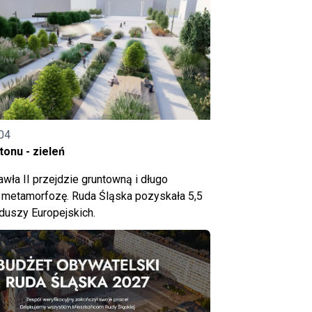
04
onu - zieleń
wła II przejdzie gruntowną i długo
metamorfozę. Ruda Śląska pozyskała 5,5
nduszy Europejskich.