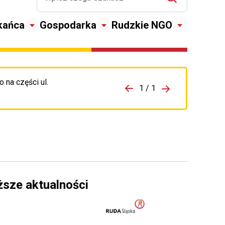
kańca
Gospodarka
Rudzkie NGO
 na części ul.
zejdź do porzpedniego komunikatu
1 / 1
Przejdź do nas
ższe aktualności