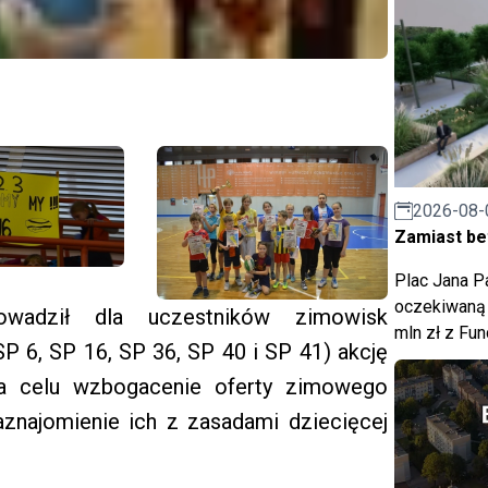
2026-08-
Zamiast bet
Plac Jana Pa
oczekiwaną 
wadził dla uczestników zimowisk
mln zł z Fu
P 6, SP 16, SP 36, SP 40 i SP 41) akcję
na celu wzbogacenie oferty zimowego
znajomienie ich z zasadami dziecięcej