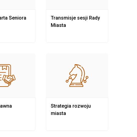
rta Seniora
Transmisje sesji Rady
Rewit
Miasta
rawna
Strategia rozwoju
Pows
miasta
samo