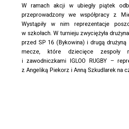
W ramach akcji w ubiegły piątek odb
przeprowadzony we współpracy z Miej
Wystąpiły w nim reprezentacje posz
w szkołach. W turnieju zwyciężyła druży
przed SP 16 (Bykowina) i drugą drużyną 
mecze, które dziecięce zespoły r
i zawodniczkami IGLOO RUGBY – reprez
z Angeliką Piekorz i Anną Szkudlarek na c