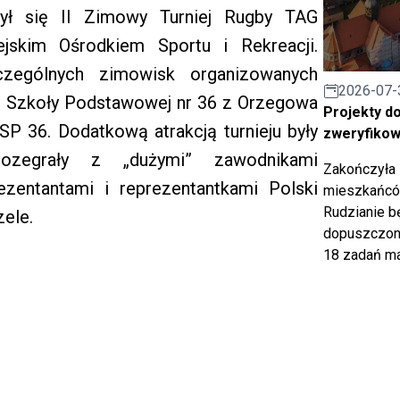
ył się II Zimowy Turniej Rugby TAG
skim Ośrodkiem Sportu i Rekreacji.
czególnych zimowisk organizowanych
2026-07-
na Szkoły Podstawowej nr 36 z Orzegowa
Projekty d
SP 36. Dodatkową atrakcją turnieju były
zweryfiko
ozegrały z „dużymi” zawodnikami
Zakończyła 
entantami i reprezentantkami Polski
mieszkańców
Rudzianie b
zele.
dopuszczony
18 zadań ma