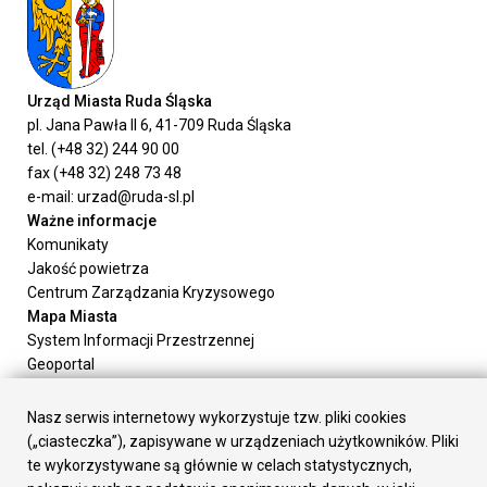
Urząd Miasta Ruda Śląska
pl. Jana Pawła II 6, 41-709 Ruda Śląska
tel. (+48 32) 244 90 00
fax (+48 32) 248 73 48
e-mail: urzad@ruda-sl.pl
Ważne informacje
Komunikaty
Jakość powietrza
Centrum Zarządzania Kryzysowego
Mapa Miasta
System Informacji Przestrzennej
Geoportal
Urząd Miasta
Załatw sprawę
Nasz serwis internetowy wykorzystuje tzw. pliki cookies
Prezydent Miasta
(„ciasteczka”), zapisywane w urządzeniach użytkowników. Pliki
Rada Miasta
te wykorzystywane są głównie w celach statystycznych,
Wydziały