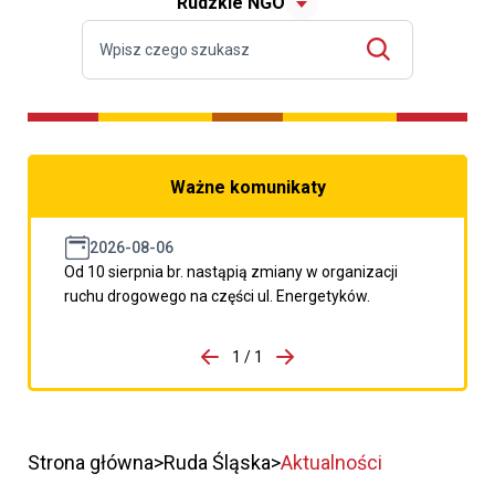
Rudzkie NGO
Ważne komunikaty
2026-08-06
Od 10 sierpnia br. nastąpią zmiany w organizacji
ruchu drogowego na części ul. Energetyków.
do porzpedniego komunikatu
1 / 1
Przejdź do następnego kom
Strona główna
Ruda Śląska
Aktualności